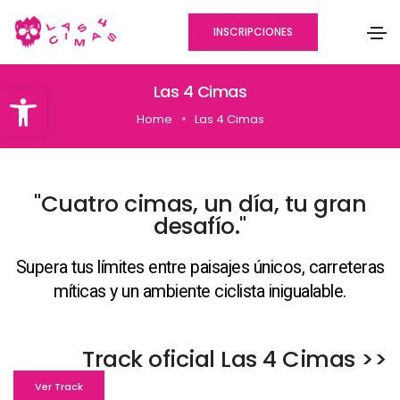
INSCRIPCIONES
Abrir barra de herramientas
Las 4 Cimas
Home
Las 4 Cimas
"Cuatro cimas, un día, tu gran
desafío."
Supera tus límites entre paisajes únicos, carreteras
míticas y un ambiente ciclista inigualable.
Track oficial Las 4 Cimas >>
Ver Track