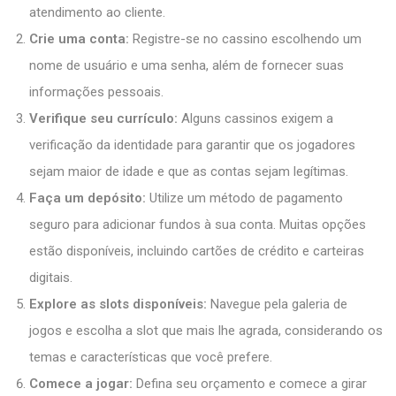
atendimento ao cliente.
Crie uma conta:
Registre-se no cassino escolhendo um
nome de usuário e uma senha, além de fornecer suas
informações pessoais.
Verifique seu currículo:
Alguns cassinos exigem a
verificação da identidade para garantir que os jogadores
sejam maior de idade e que as contas sejam legítimas.
Faça um depósito:
Utilize um método de pagamento
seguro para adicionar fundos à sua conta. Muitas opções
estão disponíveis, incluindo cartões de crédito e carteiras
digitais.
Explore as slots disponíveis:
Navegue pela galeria de
jogos e escolha a slot que mais lhe agrada, considerando os
temas e características que você prefere.
Comece a jogar:
Defina seu orçamento e comece a girar