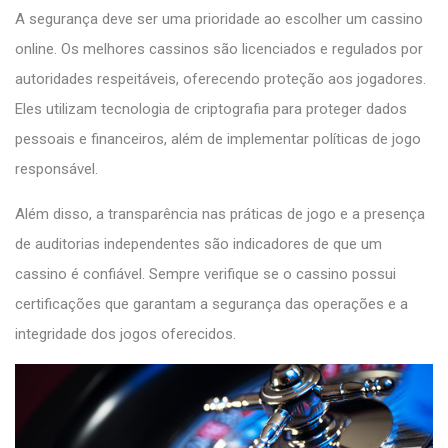
A segurança deve ser uma prioridade ao escolher um cassino
online. Os melhores cassinos são licenciados e regulados por
autoridades respeitáveis, oferecendo proteção aos jogadores.
Eles utilizam tecnologia de criptografia para proteger dados
pessoais e financeiros, além de implementar políticas de jogo
responsável.
Além disso, a transparência nas práticas de jogo e a presença
de auditorias independentes são indicadores de que um
cassino é confiável. Sempre verifique se o cassino possui
certificações que garantam a segurança das operações e a
integridade dos jogos oferecidos.