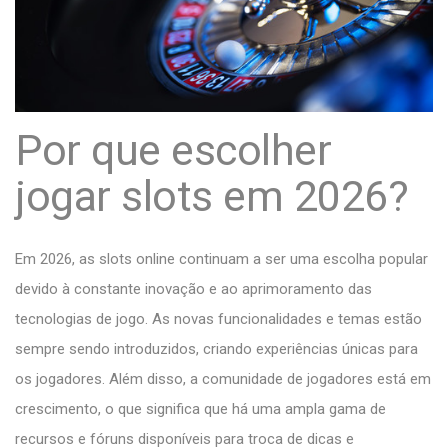
Por que escolher
jogar slots em 2026?
Em 2026, as slots online continuam a ser uma escolha popular
devido à constante inovação e ao aprimoramento das
tecnologias de jogo. As novas funcionalidades e temas estão
sempre sendo introduzidos, criando experiências únicas para
os jogadores. Além disso, a comunidade de jogadores está em
crescimento, o que significa que há uma ampla gama de
recursos e fóruns disponíveis para troca de dicas e