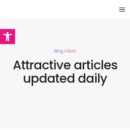
To
Na
Abrir barra de herramientas
Blog clean
Attractive articles
updated daily