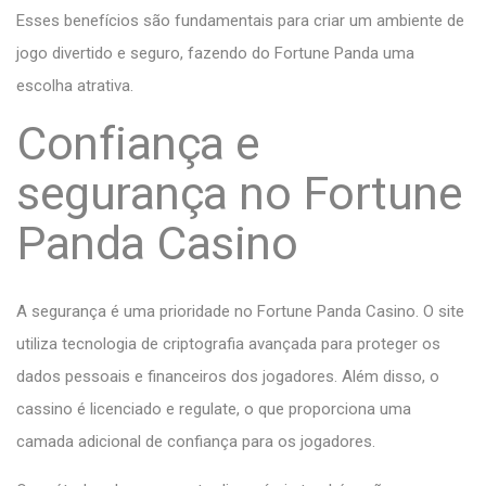
Esses benefícios são fundamentais para criar um ambiente de
jogo divertido e seguro, fazendo do Fortune Panda uma
escolha atrativa.
Confiança e
segurança no Fortune
Panda Casino
A segurança é uma prioridade no Fortune Panda Casino. O site
utiliza tecnologia de criptografia avançada para proteger os
dados pessoais e financeiros dos jogadores. Além disso, o
cassino é licenciado e regulate, o que proporciona uma
camada adicional de confiança para os jogadores.