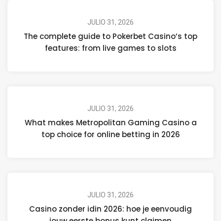
JULIO 31, 2026
The complete guide to Pokerbet Casino’s top
features: from live games to slots
JULIO 31, 2026
What makes Metropolitan Gaming Casino a
top choice for online betting in 2026
JULIO 31, 2026
Casino zonder idin 2026: hoe je eenvoudig
jouw eerste bonus kunt claimen