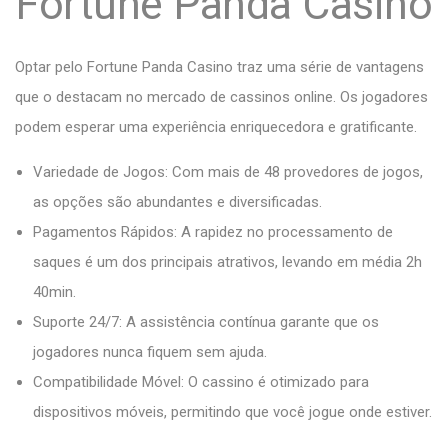
Fortune Panda Casino
Optar pelo Fortune Panda Casino traz uma série de vantagens
que o destacam no mercado de cassinos online. Os jogadores
podem esperar uma experiência enriquecedora e gratificante.
Variedade de Jogos: Com mais de 48 provedores de jogos,
as opções são abundantes e diversificadas.
Pagamentos Rápidos: A rapidez no processamento de
saques é um dos principais atrativos, levando em média 2h
40min.
Suporte 24/7: A assistência contínua garante que os
jogadores nunca fiquem sem ajuda.
Compatibilidade Móvel: O cassino é otimizado para
dispositivos móveis, permitindo que você jogue onde estiver.