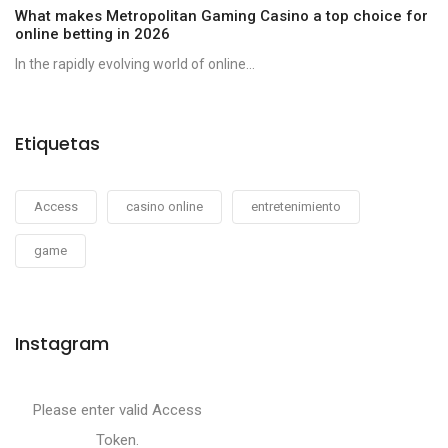
What makes Metropolitan Gaming Casino a top choice for
online betting in 2026
In the rapidly evolving world of online...
Etiquetas
Access
casino online
entretenimiento
game
Instagram
Please enter valid Access
Token.