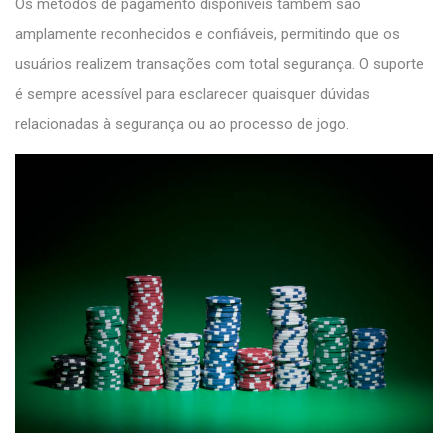
Os métodos de pagamento disponíveis também são
amplamente reconhecidos e confiáveis, permitindo que os
usuários realizem transações com total segurança. O suporte
é sempre acessível para esclarecer quaisquer dúvidas
relacionadas à segurança ou ao processo de jogo.