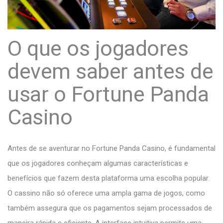
O que os jogadores
devem saber antes de
usar o Fortune Panda
Casino
Antes de se aventurar no Fortune Panda Casino, é fundamental
que os jogadores conheçam algumas características e
benefícios que fazem desta plataforma uma escolha popular.
O cassino não só oferece uma ampla gama de jogos, como
também assegura que os pagamentos sejam processados de