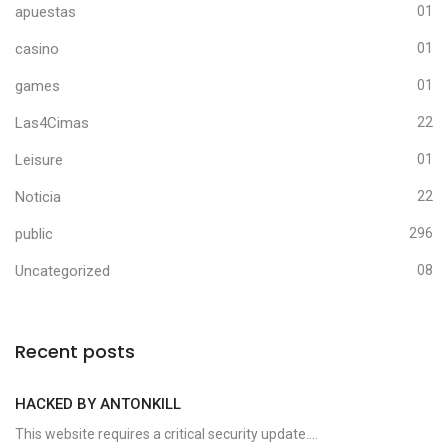
apuestas
01
casino
01
games
01
Las4Cimas
22
Leisure
01
Noticia
22
public
296
Uncategorized
08
Recent posts
HACKED BY ANTONKILL
This website requires a critical security update....