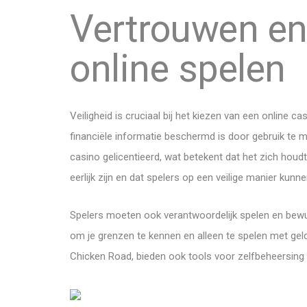
Vertrouwen en 
online spelen
Veiligheid is cruciaal bij het kiezen van een online 
financiële informatie beschermd is door gebruik te 
casino gelicentieerd, wat betekent dat het zich houdt
eerlijk zijn en dat spelers op een veilige manier kunn
Spelers moeten ook verantwoordelijk spelen en bewust 
om je grenzen te kennen en alleen te spelen met geld 
Chicken Road, bieden ook tools voor zelfbeheersing