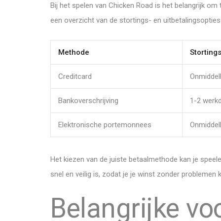
Bij het spelen van Chicken Road is het belangrijk om
een overzicht van de stortings- en uitbetalingsopties
Methode
Stortings
Creditcard
Onmiddell
Bankoverschrijving
1-2 werk
Elektronische portemonnees
Onmiddell
Het kiezen van de juiste betaalmethode kan je speeler
snel en veilig is, zodat je je winst zonder problemen
Belangrijke vo