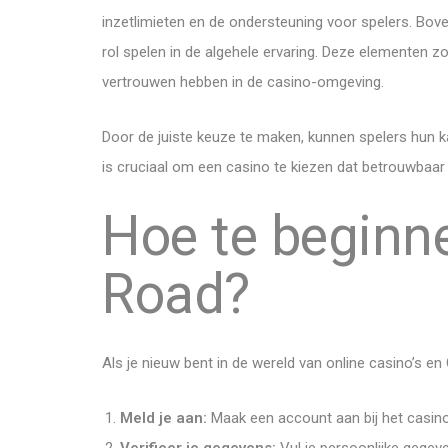
inzetlimieten en de ondersteuning voor spelers. Bo
rol spelen in de algehele ervaring. Deze elementen zo
vertrouwen hebben in de casino-omgeving.
Door de juiste keuze te maken, kunnen spelers hun k
is cruciaal om een casino te kiezen dat betrouwbaar 
Hoe te beginn
Road?
Als je nieuw bent in de wereld van online casino’s 
Meld je aan:
Maak een account aan bij het casino.