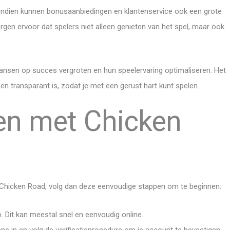
vendien kunnen bonusaanbiedingen en klantenservice ook een grote
rgen ervoor dat spelers niet alleen genieten van het spel, maar ook
ansen op succes vergroten en hun speelervaring optimaliseren. Het
en transparant is, zodat je met een gerust hart kunt spelen.
en met Chicken
en Chicken Road, volg dan deze eenvoudige stappen om te beginnen:
 Dit kan meestal snel en eenvoudig online.