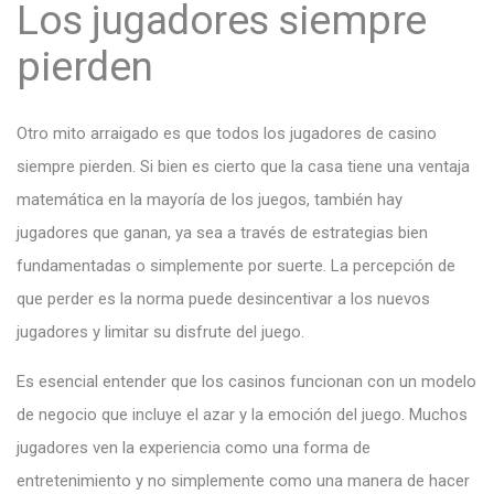
Los jugadores siempre
pierden
Otro mito arraigado es que todos los jugadores de casino
siempre pierden. Si bien es cierto que la casa tiene una ventaja
matemática en la mayoría de los juegos, también hay
jugadores que ganan, ya sea a través de estrategias bien
fundamentadas o simplemente por suerte. La percepción de
que perder es la norma puede desincentivar a los nuevos
jugadores y limitar su disfrute del juego.
Es esencial entender que los casinos funcionan con un modelo
de negocio que incluye el azar y la emoción del juego. Muchos
jugadores ven la experiencia como una forma de
entretenimiento y no simplemente como una manera de hacer