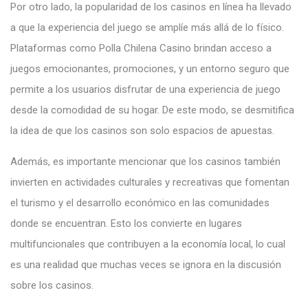
Por otro lado, la popularidad de los casinos en línea ha llevado
a que la experiencia del juego se amplíe más allá de lo físico.
Plataformas como Polla Chilena Casino brindan acceso a
juegos emocionantes, promociones, y un entorno seguro que
permite a los usuarios disfrutar de una experiencia de juego
desde la comodidad de su hogar. De este modo, se desmitifica
la idea de que los casinos son solo espacios de apuestas.
Además, es importante mencionar que los casinos también
invierten en actividades culturales y recreativas que fomentan
el turismo y el desarrollo económico en las comunidades
donde se encuentran. Esto los convierte en lugares
multifuncionales que contribuyen a la economía local, lo cual
es una realidad que muchas veces se ignora en la discusión
sobre los casinos.