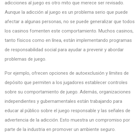
adicciones al juego es otro mito que merece ser revisado.
Aunque la adicción al juego es un problema serio que puede
afectar a algunas personas, no se puede generalizar que todos
los casinos fomenten este comportamiento. Muchos casinos,
tanto físicos como en línea, están implementando programas
de responsabilidad social para ayudar a prevenir y abordar
problemas de juego.
Por ejemplo, ofrecen opciones de autoexclusión y límites de
depósito que permiten a los jugadores establecer controles
sobre su comportamiento de juego. Además, organizaciones
independientes y gubernamentales están trabajando para
educar al público sobre el juego responsable y las señales de
advertencia de la adicción. Esto muestra un compromiso por
parte de la industria en promover un ambiente seguro.