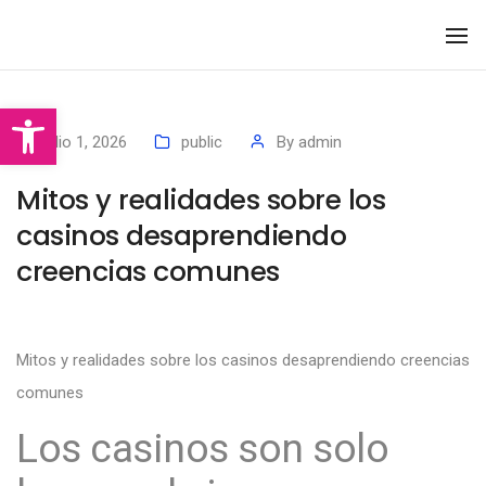
To
Na
Abrir barra de herramientas
julio 1, 2026
public
By
admin
Mitos y realidades sobre los
casinos desaprendiendo
creencias comunes
Mitos y realidades sobre los casinos desaprendiendo creencias
comunes
Los casinos son solo