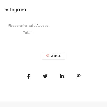
Instagram
Please enter valid Access
Token.
3
LIKES