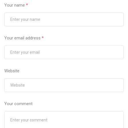
Your name
*
Your email address
*
Website
Your comment