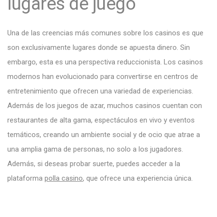
lugares de juego
Una de las creencias más comunes sobre los casinos es que
son exclusivamente lugares donde se apuesta dinero. Sin
embargo, esta es una perspectiva reduccionista. Los casinos
modernos han evolucionado para convertirse en centros de
entretenimiento que ofrecen una variedad de experiencias.
Además de los juegos de azar, muchos casinos cuentan con
restaurantes de alta gama, espectáculos en vivo y eventos
temáticos, creando un ambiente social y de ocio que atrae a
una amplia gama de personas, no solo a los jugadores.
Además, si deseas probar suerte, puedes acceder a la
plataforma
polla casino
, que ofrece una experiencia única.