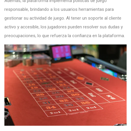
Además, la plataforma implementa políticas de juego
responsable, brindando a los usuarios herramientas para
gestionar su actividad de juego. Al tener un soporte al cliente
activo y accesible, los jugadores pueden resolver sus dudas y
preocupaciones, lo que refuerza la confianza en la plataforma.