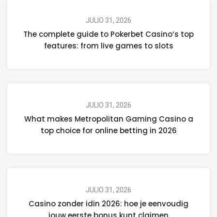
JULIO 31, 2026
The complete guide to Pokerbet Casino’s top
features: from live games to slots
JULIO 31, 2026
What makes Metropolitan Gaming Casino a
top choice for online betting in 2026
JULIO 31, 2026
Casino zonder idin 2026: hoe je eenvoudig
jouw eerste bonus kunt claimen