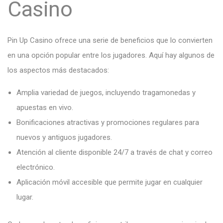
Casino
Pin Up Casino ofrece una serie de beneficios que lo convierten
en una opción popular entre los jugadores. Aquí hay algunos de
los aspectos más destacados:
Amplia variedad de juegos, incluyendo tragamonedas y
apuestas en vivo.
Bonificaciones atractivas y promociones regulares para
nuevos y antiguos jugadores.
Atención al cliente disponible 24/7 a través de chat y correo
electrónico.
Aplicación móvil accesible que permite jugar en cualquier
lugar.