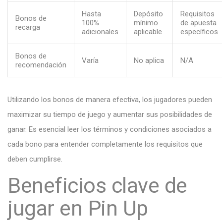
Hasta
Depósito
Requisitos
Bonos de
100%
mínimo
de apuesta
recarga
adicionales
aplicable
específicos
Bonos de
Varía
No aplica
N/A
recomendación
Utilizando los bonos de manera efectiva, los jugadores pueden
maximizar su tiempo de juego y aumentar sus posibilidades de
ganar. Es esencial leer los términos y condiciones asociados a
cada bono para entender completamente los requisitos que
deben cumplirse.
Beneficios clave de
jugar en Pin Up