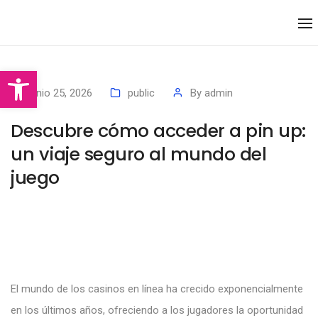
T
N
Abrir barra de herramientas
junio 25, 2026
public
By
admin
Descubre cómo acceder a pin up:
un viaje seguro al mundo del
juego
El mundo de los casinos en línea ha crecido exponencialmente
en los últimos años, ofreciendo a los jugadores la oportunidad