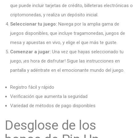
que puede incluir tarjetas de crédito, billeteras electrónicas o
criptomonedas, y realiza un depósito inicial.
Seleccionar tu juego:
Navega por la amplia gama de
juegos disponibles, que incluye tragamonedas, juegos de
mesa y apuestas en vivo, y elige el que más te guste.
Comenzar a jugar:
Una vez que hayas seleccionado tu
juego, ¡es hora de disfrutar! Sigue las instrucciones en
pantalla y adéntrate en el emocionante mundo del juego.
Registro fácil y rápido
Verificación que aumenta la seguridad
Variedad de métodos de pago disponibles
Desglose de los