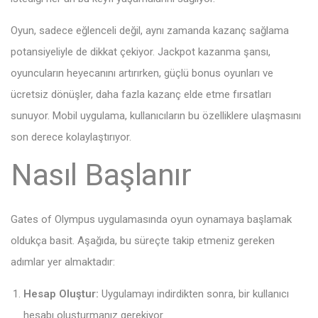
Oyun, sadece eğlenceli değil, aynı zamanda kazanç sağlama
potansiyeliyle de dikkat çekiyor. Jackpot kazanma şansı,
oyuncuların heyecanını artırırken, güçlü bonus oyunları ve
ücretsiz dönüşler, daha fazla kazanç elde etme fırsatları
sunuyor. Mobil uygulama, kullanıcıların bu özelliklere ulaşmasını
son derece kolaylaştırıyor.
Nasıl Başlanır
Gates of Olympus uygulamasında oyun oynamaya başlamak
oldukça basit. Aşağıda, bu süreçte takip etmeniz gereken
adımlar yer almaktadır:
Hesap Oluştur:
Uygulamayı indirdikten sonra, bir kullanıcı
hesabı oluşturmanız gerekiyor.