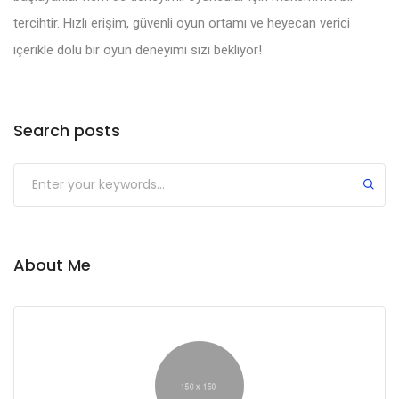
tercihtir. Hızlı erişim, güvenli oyun ortamı ve heyecan verici
içerikle dolu bir oyun deneyimi sizi bekliyor!
Search posts
About Me