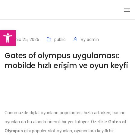
To
Na
Abrir barra de herramientas
junio 25, 2026
public
By
admin
Gates of olympus uygulaması:
mobilde hızlı erişim ve oyun keyfi
Günümüzde dijital oyunların popülaritesi hızla artarken, casino
oyunları da bu alanda önemli bir yer tutuyor. Özellikle
Gates of
Olympus
gibi popüler slot oyunları, oyunculara keyifli bir