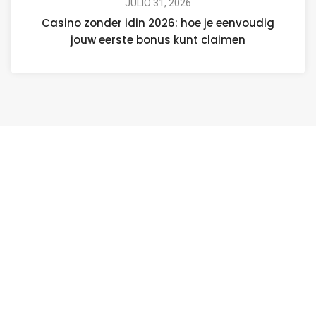
JULIO 31, 2026
Casino zonder idin 2026: hoe je eenvoudig
jouw eerste bonus kunt claimen