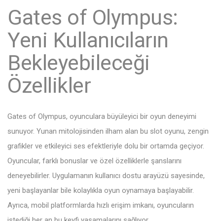
Gates of Olympus:
Yeni Kullanıcıların
Bekleyebileceği
Özellikler
Gates of Olympus, oyunculara büyüleyici bir oyun deneyimi
sunuyor. Yunan mitolojisinden ilham alan bu slot oyunu, zengin
grafikler ve etkileyici ses efektleriyle dolu bir ortamda geçiyor.
Oyuncular, farklı bonuslar ve özel özelliklerle şanslarını
deneyebilirler. Uygulamanın kullanıcı dostu arayüzü sayesinde,
yeni başlayanlar bile kolaylıkla oyun oynamaya başlayabilir.
Ayrıca, mobil platformlarda hızlı erişim imkanı, oyuncuların
istediği her an bu keyfi yaşamalarını sağlıyor.