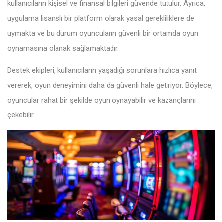
kullanıcıların kişisel ve finansal bilgileri güvende tutulur. Ayrıca,
uygulama lisanslı bir platform olarak yasal gerekliliklere de
uymakta ve bu durum oyuncuların güvenli bir ortamda oyun
oynamasına olanak sağlamaktadır.
Destek ekipleri, kullanıcıların yaşadığı sorunlara hızlıca yanıt
vererek, oyun deneyimini daha da güvenli hale getiriyor. Böylece,
oyuncular rahat bir şekilde oyun oynayabilir ve kazançlarını
çekebilir.