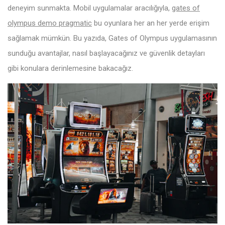
deneyim sunmakta. Mobil uygulamalar aracılığıyla,
gates of
olympus demo pragmatic
bu oyunlara her an her yerde erişim
sağlamak mümkün. Bu yazıda, Gates of Olympus uygulamasının
sunduğu avantajlar, nasıl başlayacağınız ve güvenlik detayları
gibi konulara derinlemesine bakacağız.