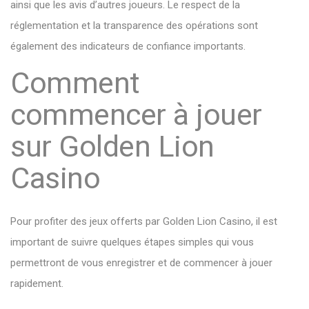
ainsi que les avis d’autres joueurs. Le respect de la
réglementation et la transparence des opérations sont
également des indicateurs de confiance importants.
Comment
commencer à jouer
sur Golden Lion
Casino
Pour profiter des jeux offerts par Golden Lion Casino, il est
important de suivre quelques étapes simples qui vous
permettront de vous enregistrer et de commencer à jouer
rapidement.