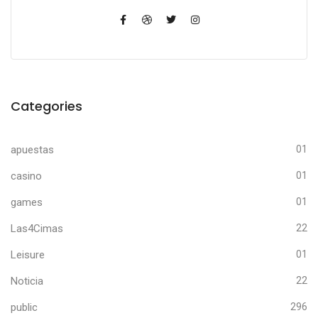
Categories
apuestas
01
casino
01
games
01
Las4Cimas
22
Leisure
01
Noticia
22
public
296