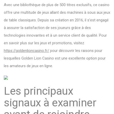
Avec une bibliothèque de plus de 500 titres exclusifs, ce casino
offre une multitude de jeux allant des machines à sous aux jeux
de table classiques. Depuis sa création en 2016, il s’est engagé
à assurer la satisfaction de ses joueurs grâce à des
technologies innovantes et à un service client de qualité. Pour
en savoir plus sur les jeux et promotions, visitez
https://goldenlioncasino.fr/
pour découvrir les raisons pour
lesquelles Golden Lion Casino est une excellente option pour
les amateurs de jeux en ligne.
Les principaux
signaux à examiner