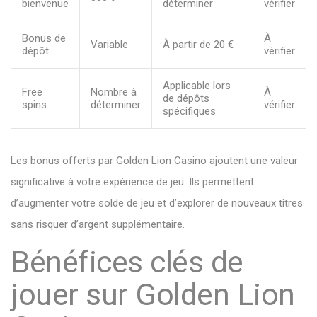
bienvenue
déterminer
vérifier
Bonus de
À
Variable
À partir de 20 €
dépôt
vérifier
Applicable lors
Free
Nombre à
À
de dépôts
spins
déterminer
vérifier
spécifiques
Les bonus offerts par Golden Lion Casino ajoutent une valeur
significative à votre expérience de jeu. Ils permettent
d’augmenter votre solde de jeu et d’explorer de nouveaux titres
sans risquer d’argent supplémentaire.
Bénéfices clés de
jouer sur Golden Lion