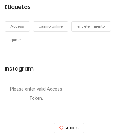
Etiquetas
Access
casino online
entretenimiento
game
Instagram
Please enter valid Access
Token.
4
LIKES