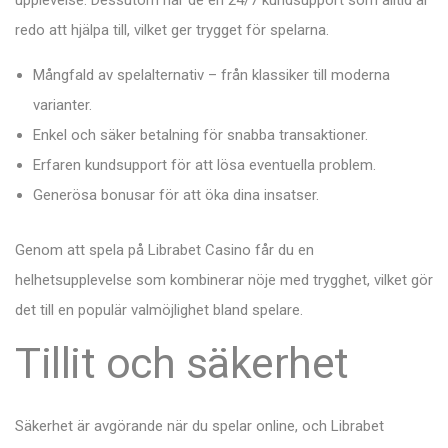
redo att hjälpa till, vilket ger trygget för spelarna.
Mångfald av spelalternativ – från klassiker till moderna
varianter.
Enkel och säker betalning för snabba transaktioner.
Erfaren kundsupport för att lösa eventuella problem.
Generösa bonusar för att öka dina insatser.
Genom att spela på Librabet Casino får du en
helhetsupplevelse som kombinerar nöje med trygghet, vilket gör
det till en populär valmöjlighet bland spelare.
Tillit och säkerhet
Säkerhet är avgörande när du spelar online, och Librabet