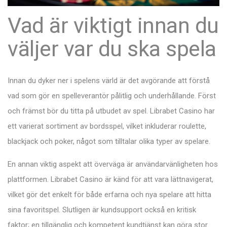
Vad är viktigt innan du
väljer var du ska spela
Innan du dyker ner i spelens värld är det avgörande att förstå
vad som gör en spelleverantör pålitlig och underhållande. Först
och främst bör du titta på utbudet av spel. Librabet Casino har
ett varierat sortiment av bordsspel, vilket inkluderar roulette,
blackjack och poker, något som tilltalar olika typer av spelare.
En annan viktig aspekt att överväga är användarvänligheten hos
plattformen. Librabet Casino är känd för att vara lättnavigerat,
vilket gör det enkelt för både erfarna och nya spelare att hitta
sina favoritspel. Slutligen är kundsupport också en kritisk
faktor; en tillgänglig och kompetent kundtjänst kan göra stor