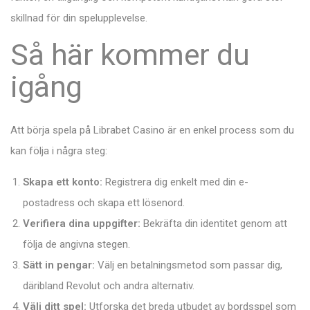
skillnad för din spelupplevelse.
Så här kommer du
igång
Att börja spela på Librabet Casino är en enkel process som du
kan följa i några steg:
Skapa ett konto:
Registrera dig enkelt med din e-
postadress och skapa ett lösenord.
Verifiera dina uppgifter:
Bekräfta din identitet genom att
följa de angivna stegen.
Sätt in pengar:
Välj en betalningsmetod som passar dig,
däribland Revolut och andra alternativ.
Välj ditt spel:
Utforska det breda utbudet av bordsspel som