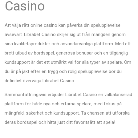
Casino
Att välja rätt online casino kan påverka din spelupplevelse
avsevärt. Librabet Casino skiljer sig ut från mängden genom
sina kvalitetsprodukter och användarvänliga plattform. Med ett
brett utbud av bordsspel, generösa bonusar och en tillgänglig
kundsupport är det ett utmärkt val för alla typer av spelare. Om
du är på jakt efter en trygg och rolig spelupplevelse bör du
definitivt överväga Librabet Casino.
Sammanfattningsvis erbjuder Librabet Casino en välbalanserad
plattform för både nya och erfarna spelare, med fokus på
mångfald, säkerhet och kundsupport. Ta chansen att utforska
deras bordsspel och hitta just ditt favoritsätt att spela!