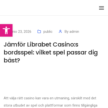
To
Na
Abrir barra de herramientas
junio 23, 2026
public
By
admin
Jämför Librabet Casino:s
bordsspel: vilket spel passar dig
bäst?
Att välja rätt casino kan vara en utmaning, särskilt med det
stora utbudet av spel och plattformar som finns tillgängliga