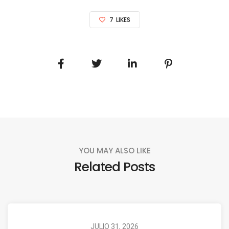
7
LIKES
YOU MAY ALSO LIKE
Related Posts
JULIO 31, 2026