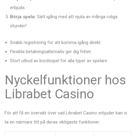
erbjuds.
Börja spela:
Sätt igång med att njuta av många roliga
stunder!
Snabb registrering för att komma igång direkt.
Flexibla betalningsalternativ ger dig frihet.
Stort utbud av bordsspel för alla typer av spelare.
Nyckelfunktioner hos
Librabet Casino
För att få en översikt över vad Librabet Casino erbjuder kan vi
ta en närmare titt på deras viktigaste funktioner: