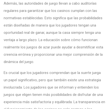
Además, las autoridades de juego llevan a cabo auditorías
regulares para garantizar que los casinos cumplan con las
normativas establecidas. Esto significa que las probabilidades
están diseñadas de manera que los jugadores tengan una
oportunidad real de ganar, aunque la casa siempre tenga una
ventaja a largo plazo. La educación sobre cómo funcionan
realmente los juegos de azar puede ayudar a desmitificar esta
creencia errónea y proporcionar una mejor comprensión de la
dinámica del juego.
Es crucial que los jugadores comprendan que la suerte juega
un papel significativo, pero que también existe una estrategia
involucrada. Los jugadores que se informan y entienden los
juegos que eligen tienen más posibilidades de disfrutar de una
experiencia más satisfactoria y equilibrada. La transparencia en