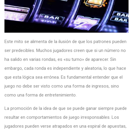
Este mito se alimenta de la ilusión de que los patrones pueden
ser predecibles. Muchos jugadores creen que si un número no
ha salido en varias rondas, es «su turno» de aparecer. Sin
embargo, cada ronda es independiente y aleatoria, lo que hace
que esta lógica sea errónea. Es fundamental entender que el
juego no debe ser visto como una forma de ingresos, sino
como una forma de entretenimiento.
La promoción de la idea de que se puede ganar siempre puede
resultar en comportamientos de juego irresponsables. Los
jugadores pueden verse atrapados en una espiral de apuestas,