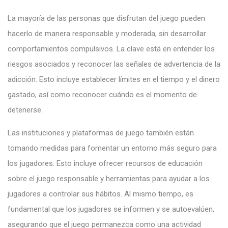
La mayoría de las personas que disfrutan del juego pueden
hacerlo de manera responsable y moderada, sin desarrollar
comportamientos compulsivos. La clave está en entender los
riesgos asociados y reconocer las señales de advertencia de la
adicción. Esto incluye establecer límites en el tiempo y el dinero
gastado, así como reconocer cuándo es el momento de
detenerse.
Las instituciones y plataformas de juego también están
tomando medidas para fomentar un entorno más seguro para
los jugadores. Esto incluye ofrecer recursos de educación
sobre el juego responsable y herramientas para ayudar a los
jugadores a controlar sus hábitos. Al mismo tiempo, es
fundamental que los jugadores se informen y se autoevalúen,
asegurando que el juego permanezca como una actividad