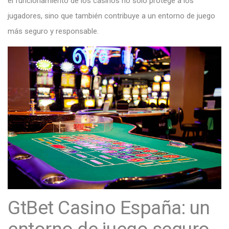
el funcionamiento de los casinos no solo protege a los
jugadores, sino que también contribuye a un entorno de juego
más seguro y responsable.
GtBet Casino España: un
entorno de juego seguro