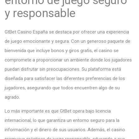
y responsable
GtBet Casino España se destaca por ofrecer una experiencia
de juego emocionante y segura. Con un generoso paquete de
bienvenida que incluye bonos y giros gratis, el casino se
compromete a proporcionar un ambiente donde los jugadores
puedan disfrutar sin preocupaciones. Su plataforma está
diseñada para satisfacer las diferentes preferencias de los
jugadores, asegurando que todos encuentren algo de su
agrado.
Lo más importante es que GtBet opera bajo licencia
internacional, lo que garantiza un entorno seguro para la
información y el dinero de sus usuarios. Además, el casino
promueve prácticas de juego responsable, educando a sus