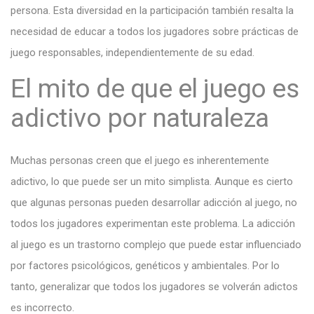
persona. Esta diversidad en la participación también resalta la
necesidad de educar a todos los jugadores sobre prácticas de
juego responsables, independientemente de su edad.
El mito de que el juego es
adictivo por naturaleza
Muchas personas creen que el juego es inherentemente
adictivo, lo que puede ser un mito simplista. Aunque es cierto
que algunas personas pueden desarrollar adicción al juego, no
todos los jugadores experimentan este problema. La adicción
al juego es un trastorno complejo que puede estar influenciado
por factores psicológicos, genéticos y ambientales. Por lo
tanto, generalizar que todos los jugadores se volverán adictos
es incorrecto.