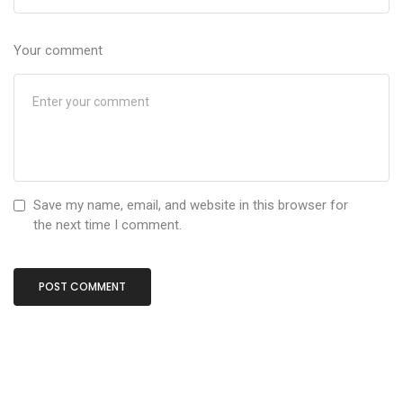
Your comment
Save my name, email, and website in this browser for
the next time I comment.