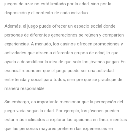
juegos de azar no está limitado por la edad, sino por la
disposición y el contexto de cada individuo.
Además, el juego puede ofrecer un espacio social donde
personas de diferentes generaciones se reúnen y comparten
experiencias. A menudo, los casinos ofrecen promociones y
actividades que atraen a diferentes grupos de edad, lo que
ayuda a desmitificar la idea de que solo los jóvenes juegan. Es
esencial reconocer que el juego puede ser una actividad
entretenida y social para todos, siempre que se practique de
manera responsable.
Sin embargo, es importante mencionar que la percepción del
juego varía según la edad. Por ejemplo, los jóvenes pueden
estar más inclinados a explorar las opciones en línea, mientras
que las personas mayores prefieren las experiencias en