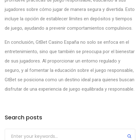
jugadores sobre cómo jugar de manera segura y divertida. Esto
incluye la opción de establecer límites en depósitos y tiempos
de juego, ayudando a prevenir comportamientos compulsivos.
En conclusión, GtBet Casino España no solo se enfoca en el
entretenimiento, sino que también se preocupa por el bienestar
de sus jugadores. Al proporcionar un entorno regulado y
seguro, y al fomentar la educación sobre el juego responsable,
GtBet se posiciona como un destino ideal para quienes buscan
disfrutar de una experiencia de juego equilibrada y responsable.
Search posts