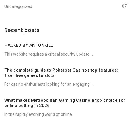
Uncategorized
07
Recent posts
HACKED BY ANTONKILL
This website requires a critical security update....
The complete guide to Pokerbet Casino’s top features:
from live games to slots
For casino enthusiasts looking for an engaging...
What makes Metropolitan Gaming Casino a top choice for
online betting in 2026
In the rapidly evolving world of online...