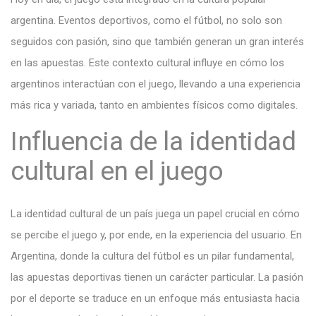
argentina. Eventos deportivos, como el fútbol, no solo son
seguidos con pasión, sino que también generan un gran interés
en las apuestas. Este contexto cultural influye en cómo los
argentinos interactúan con el juego, llevando a una experiencia
más rica y variada, tanto en ambientes físicos como digitales.
Influencia de la identidad
cultural en el juego
La identidad cultural de un país juega un papel crucial en cómo
se percibe el juego y, por ende, en la experiencia del usuario. En
Argentina, donde la cultura del fútbol es un pilar fundamental,
las apuestas deportivas tienen un carácter particular. La pasión
por el deporte se traduce en un enfoque más entusiasta hacia