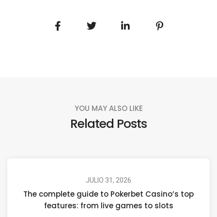
YOU MAY ALSO LIKE
Related Posts
JULIO 31, 2026
The complete guide to Pokerbet Casino’s top
features: from live games to slots