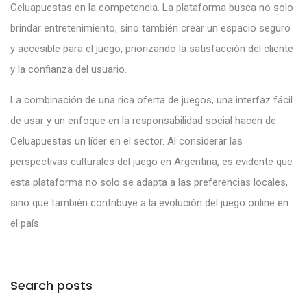
Celuapuestas en la competencia. La plataforma busca no solo
brindar entretenimiento, sino también crear un espacio seguro
y accesible para el juego, priorizando la satisfacción del cliente
y la confianza del usuario.
La combinación de una rica oferta de juegos, una interfaz fácil
de usar y un enfoque en la responsabilidad social hacen de
Celuapuestas un líder en el sector. Al considerar las
perspectivas culturales del juego en Argentina, es evidente que
esta plataforma no solo se adapta a las preferencias locales,
sino que también contribuye a la evolución del juego online en
el país.
Search posts