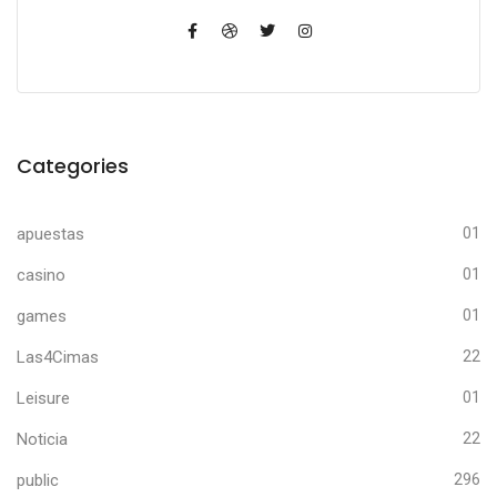
Categories
apuestas
01
casino
01
games
01
Las4Cimas
22
Leisure
01
Noticia
22
public
296