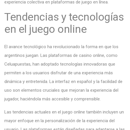
experiencia colectiva en plataformas de juego en línea.
Tendencias y tecnologías
en el juego online
El avance tecnológico ha revolucionado la forma en que los
argentinos juegan. Las plataformas de casino online, como
Celuapuestas, han adoptado tecnologías innovadoras que
permiten a los usuarios disfrutar de una experiencia más
dinámica y entretenida. La interfaz en español y la facilidad de
uso son elementos cruciales que mejoran la experiencia del
jugador, haciéndola más accesible y comprensible.
Las tendencias actuales en el juego online también incluyen un
mayor enfoque en la personalización de la experiencia del
usuario. Las plataformas están diseñadas para adaptarse a las