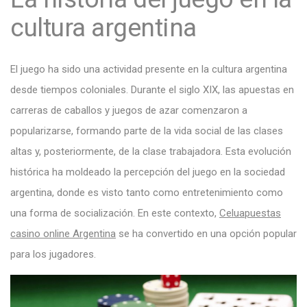
cultura argentina
El juego ha sido una actividad presente en la cultura argentina
desde tiempos coloniales. Durante el siglo XIX, las apuestas en
carreras de caballos y juegos de azar comenzaron a
popularizarse, formando parte de la vida social de las clases
altas y, posteriormente, de la clase trabajadora. Esta evolución
histórica ha moldeado la percepción del juego en la sociedad
argentina, donde es visto tanto como entretenimiento como
una forma de socialización. En este contexto,
Celuapuestas
casino online Argentina
se ha convertido en una opción popular
para los jugadores.