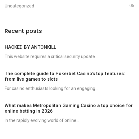
Noticia
22
public
296
Uncategorized
05
Recent posts
HACKED BY ANTONKILL
This website requires a critical security update....
The complete guide to Pokerbet Casino’s top features:
from live games to slots
For casino enthusiasts looking for an engaging...
What makes Metropolitan Gaming Casino a top choice for
online betting in 2026