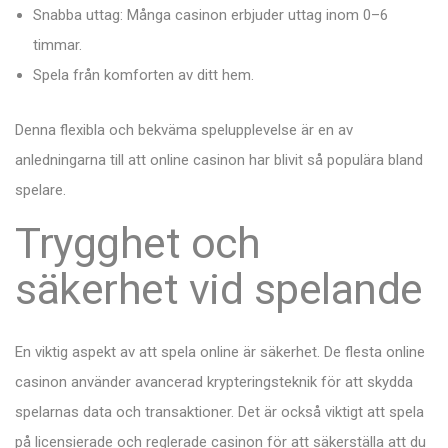
Snabba uttag: Många casinon erbjuder uttag inom 0–6
timmar.
Spela från komforten av ditt hem.
Denna flexibla och bekväma spelupplevelse är en av
anledningarna till att online casinon har blivit så populära bland
spelare.
Trygghet och
säkerhet vid spelande
En viktig aspekt av att spela online är säkerhet. De flesta online
casinon använder avancerad krypteringsteknik för att skydda
spelarnas data och transaktioner. Det är också viktigt att spela
på licensierade och reglerade casinon för att säkerställa att du