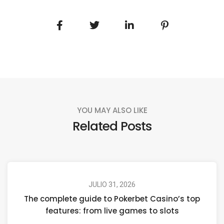
4
LIKES
YOU MAY ALSO LIKE
Related Posts