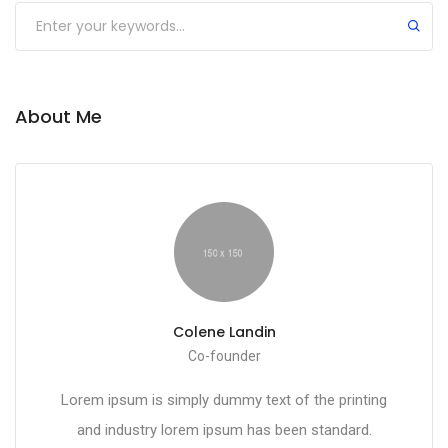
Search posts
About Me
Colene Landin
Co-founder