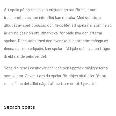
Varför välja online
casino?
Att spela på online casino erbjuder en rad fördelar som
traditionella casinon inte alltid kan matcha. Med det stora
utbudet av spel, bonusar, och flexibilitet att spela när som helst,
är online casinon ett utmärkt val för både nya och erfarna
spelare. Dessutom, med den svenska support som många av
dessa casinon erbjuder, kan spelare få hjälp och svar på frågor
direkt när de behöver det.
Börja din resa i casinovärlden idag och upptäck möjligheterna
som väntar. Oavsett om du spelar för nöjes skull eller för att
vinna, finns det alltid något att se fram emot. Lycka till!