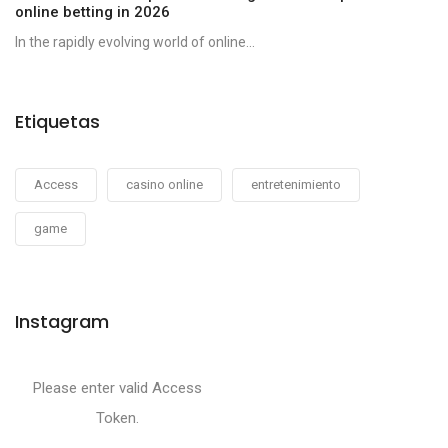
online betting in 2026
In the rapidly evolving world of online...
Etiquetas
Access
casino online
entretenimiento
game
Instagram
Please enter valid Access
Token.