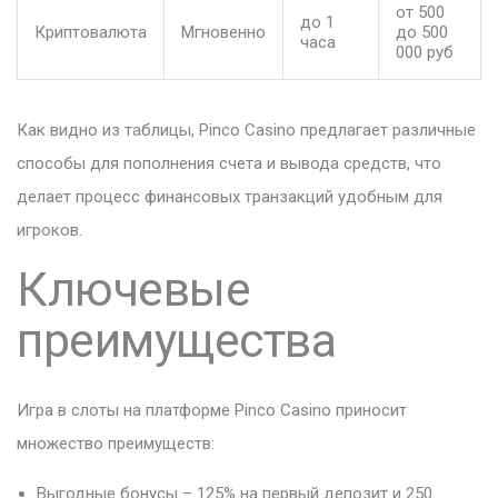
от 500
до 1
Криптовалюта
Мгновенно
до 500
часа
000 руб
Как видно из таблицы, Pinco Casino предлагает различные
способы для пополнения счета и вывода средств, что
делает процесс финансовых транзакций удобным для
игроков.
Ключевые
преимущества
Игра в слоты на платформе Pinco Casino приносит
множество преимуществ:
Выгодные бонусы – 125% на первый депозит и 250