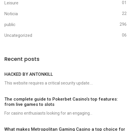
Leisure
01
Noticia
22
public
296
Uncategorized
06
Recent posts
HACKED BY ANTONKILL
This website requires a critical security update....
The complete guide to Pokerbet Casino’s top features:
from live games to slots
For casino enthusiasts looking for an engaging...
What makes Metropolitan Gaming Casino a top choice for