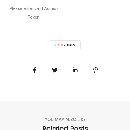
Please enter valid Access
Token.
117
LIKES
YOU MAY ALSO LIKE
Related Posts