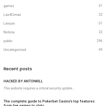
games
01
Las4Cimas
22
Leisure
01
Noticia
22
public
296
Uncategorized
04
Recent posts
HACKED BY ANTONKILL
This website requires a critical security update....
The complete guide to Pokerbet Casino’s top features:
from live games to slots