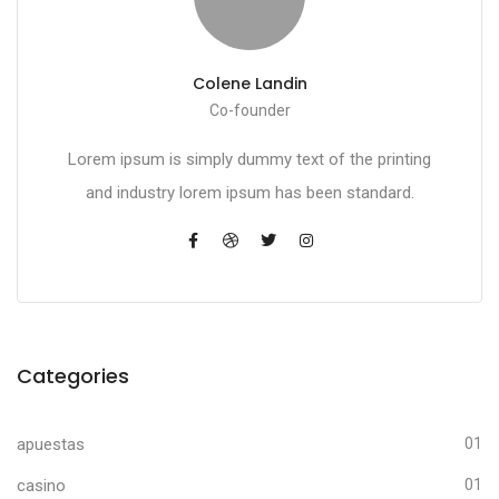
Colene Landin
Co-founder
Lorem ipsum is simply dummy text of the printing
and industry lorem ipsum has been standard.
Categories
apuestas
01
casino
01