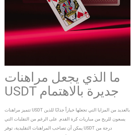
ما الذي يجعل مراهنات
USDT جديرة بالاهتمام
تتميز مراهنات USDT بالعديد من المزايا التي تجعلها خياراً جذابًا للذين
يسعون للربح من مباريات كرة القدم. على الرغم من التقلبات التي
يمكن أن تصاحب المراهنات التقليدية، توفر USDT درجة من