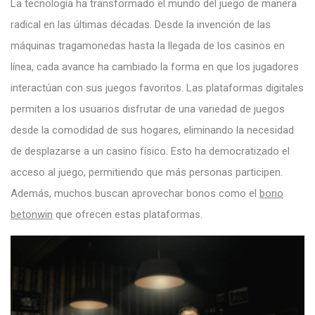
La tecnología ha transformado el mundo del juego de manera
radical en las últimas décadas. Desde la invención de las
máquinas tragamonedas hasta la llegada de los casinos en
línea, cada avance ha cambiado la forma en que los jugadores
interactúan con sus juegos favoritos. Las plataformas digitales
permiten a los usuarios disfrutar de una variedad de juegos
desde la comodidad de sus hogares, eliminando la necesidad
de desplazarse a un casino físico. Esto ha democratizado el
acceso al juego, permitiendo que más personas participen.
Además, muchos buscan aprovechar bonos como el
bono
betonwin
que ofrecen estas plataformas.