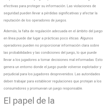
efectivas para proteger su información. Las violaciones de
seguridad pueden llevar a pérdidas significativas y afectar la
reputación de los operadores de juegos.
Además, la falta de regulación adecuada en el ámbito del juego
en línea puede dar lugar a prácticas poco éticas. Algunos
operadores pueden no proporcionar información clara sobre
las probabilidades y las condiciones del juego, lo que puede
llevar a los jugadores a tomar decisiones mal informadas. Esto
genera un entorno donde el juego puede volverse explotador y
perjudicial para los jugadores desprevenidos. Las autoridades
deben trabajar para establecer regulaciones que protejan a los
consumidores y promuevan un juego responsable.
El papel de la