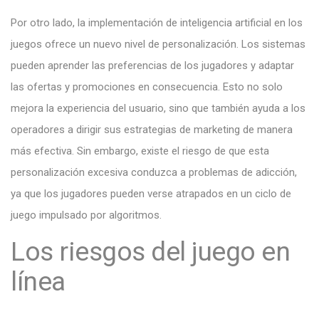
Por otro lado, la implementación de inteligencia artificial en los
juegos ofrece un nuevo nivel de personalización. Los sistemas
pueden aprender las preferencias de los jugadores y adaptar
las ofertas y promociones en consecuencia. Esto no solo
mejora la experiencia del usuario, sino que también ayuda a los
operadores a dirigir sus estrategias de marketing de manera
más efectiva. Sin embargo, existe el riesgo de que esta
personalización excesiva conduzca a problemas de adicción,
ya que los jugadores pueden verse atrapados en un ciclo de
juego impulsado por algoritmos.
Los riesgos del juego en
línea