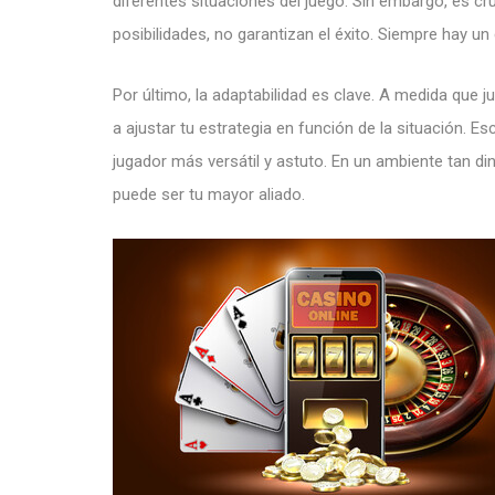
diferentes situaciones del juego. Sin embargo, es cr
posibilidades, no garantizan el éxito. Siempre hay 
Por último, la adaptabilidad es clave. A medida que 
a ajustar tu estrategia en función de la situación. E
jugador más versátil y astuto. En un ambiente tan d
puede ser tu mayor aliado.