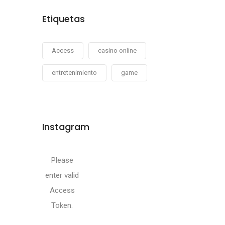
Etiquetas
Access
casino online
entretenimiento
game
Instagram
Please
enter valid
Access
Token.