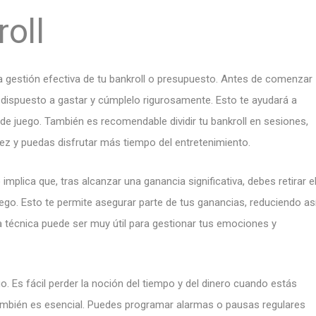
roll
la gestión efectiva de tu bankroll o presupuesto. Antes de comenzar
s dispuesto a gastar y cúmplelo rigurosamente. Esto te ayudará a
o de juego. También es recomendable dividir tu bankroll en sesiones,
ez y puedas disfrutar más tiempo del entretenimiento.
 implica que, tras alcanzar una ganancia significativa, debes retirar e
uego. Esto te permite asegurar parte de tus ganancias, reduciendo as
a técnica puede ser muy útil para gestionar tus emociones y
go. Es fácil perder la noción del tiempo y del dinero cuando estás
también es esencial. Puedes programar alarmas o pausas regulares