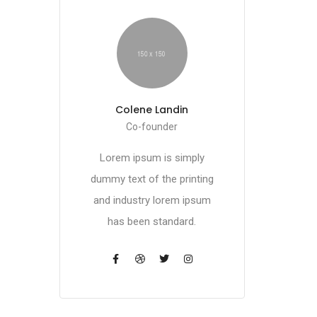
Colene Landin
Co-founder
Lorem ipsum is simply
dummy text of the printing
and industry lorem ipsum
has been standard.