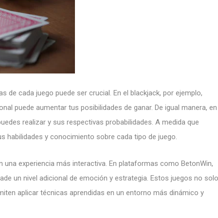
s de cada juego puede ser crucial. En el blackjack, por ejemplo,
ional puede aumentar tus posibilidades de ganar. De igual manera, en
e puedes realizar y sus respectivas probabilidades. A medida que
us habilidades y conocimiento sobre cada tipo de juego.
en una experiencia más interactiva. En plataformas como BetonWin,
ñade un nivel adicional de emoción y estrategia. Estos juegos no sol
miten aplicar técnicas aprendidas en un entorno más dinámico y