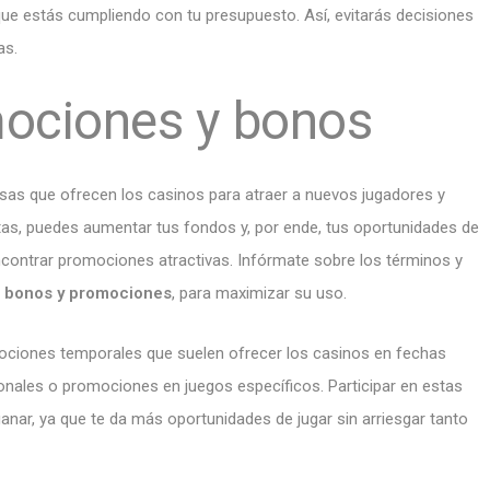
 que estás cumpliendo con tu presupuesto. Así, evitarás decisiones
as.
ociones y bonos
s que ofrecen los casinos para atraer a nuevos jugadores y
tas, puedes aumentar tus fondos y, por ende, tus oportunidades de
ontrar promociones atractivas. Infórmate sobre los términos y
 bonos y promociones
, para maximizar su uso.
ociones temporales que suelen ofrecer los casinos en fechas
ionales o promociones en juegos específicos. Participar en estas
 ganar, ya que te da más oportunidades de jugar sin arriesgar tanto