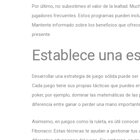
Por último, no subestimes el valor de la lealtad. 
jugadores frecuentes. Estos programas pueden inclu
Mantente informado sobre los beneficios que ofrec
presente.
Establece una es
Desarrollar una estrategia de juego sólida puede ser 
Cada juego tiene sus propias tácticas que puedes em
poker, por ejemplo, dominar las matemáticas de las 
diferencia entre ganar o perder una mano importante
Asimismo, en juegos como la ruleta, es útil conocer 
Fibonacci. Estas técnicas te ayudan a gestionar tus