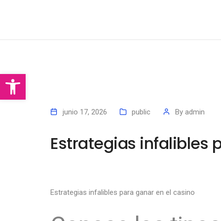
Abrir barra de herramientas
junio 17, 2026
public
By
admin
Estrategias infalibles 
Estrategias infalibles para ganar en el casino