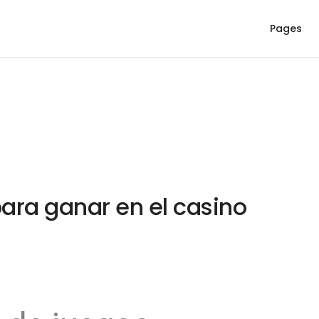
Pages
para ganar en el casino