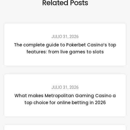
Related Posts
JULIO 31, 2026
The complete guide to Pokerbet Casino’s top
features: from live games to slots
JULIO 31, 2026
What makes Metropolitan Gaming Casino a
top choice for online betting in 2026