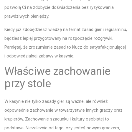
pozwolą Ci na zdobycie doświadczenia bez ryzykowania
prawdziwych pieniędzy.
Kiedy już zdobędziesz wiedzę na temat zasad gier i regulaminu,
będziesz lepiej przygotowany na rozpoczęcie rozgrywki.
Pamiętaj, że zrozumienie zasad to klucz do satysfakcjonującej
i odpowiedzialnej zabawy w kasynie.
Właściwe zachowanie
przy stole
W kasynie nie tylko zasady gier są ważne, ale również
odpowiednie zachowanie w towarzystwie innych graczy oraz
krupierów. Zachowanie szacunku i kultury osobistej to
podstawa. Niezależnie od tego, czy jesteś nowym graczem,