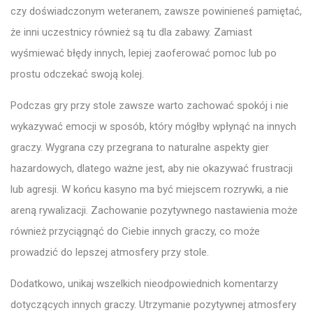
czy doświadczonym weteranem, zawsze powinieneś pamiętać,
że inni uczestnicy również są tu dla zabawy. Zamiast
wyśmiewać błędy innych, lepiej zaoferować pomoc lub po
prostu odczekać swoją kolej.
Podczas gry przy stole zawsze warto zachować spokój i nie
wykazywać emocji w sposób, który mógłby wpłynąć na innych
graczy. Wygrana czy przegrana to naturalne aspekty gier
hazardowych, dlatego ważne jest, aby nie okazywać frustracji
lub agresji. W końcu kasyno ma być miejscem rozrywki, a nie
areną rywalizacji. Zachowanie pozytywnego nastawienia może
również przyciągnąć do Ciebie innych graczy, co może
prowadzić do lepszej atmosfery przy stole.
Dodatkowo, unikaj wszelkich nieodpowiednich komentarzy
dotyczących innych graczy. Utrzymanie pozytywnej atmosfery