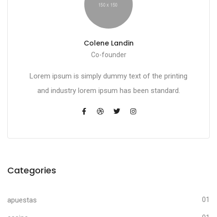
Colene Landin
Co-founder
Lorem ipsum is simply dummy text of the printing
and industry lorem ipsum has been standard.
Categories
apuestas
01