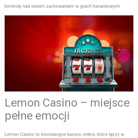
kontrolę nad swoim zachowaniem w grach hazardowych.
Lemon Casino – miejsce
pełne emocji
Lemon Casino to innowacyjne kasyno online, które łączy w