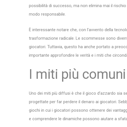
possibilità di successo, ma non elimina mai il rischio
modo responsabile.
È interessante notare che, con l’avvento della tecnol
trasformazione radicale. Le scommesse sono diventat
giocatori. Tuttavia, questo ha anche portato a preoc
importante approfondire le verità e i miti che circon
I miti più comuni
Uno dei miti più diffusi è che il gioco d’azzardo sia
progettate per far perdere il denaro ai giocatori. Seb
giochi in cui i giocatori possono ottenere dei vantagg
e comprendere le dinamiche possono aiutare a sfata