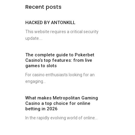
Recent posts
HACKED BY ANTONKILL
This website requires a critical security
update....
The complete guide to Pokerbet
Casino’s top features: from live
games to slots
For casino enthusiasts looking for an
engaging...
What makes Metropolitan Gaming
Casino a top choice for online
betting in 2026
In the rapidly evolving world of online...