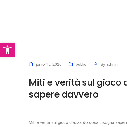
Abrir barra de herramientas
junio 15, 2026
public
By
admin
Miti e verità sul gioc
sapere davvero
Miti e verità sul gioco d'azzardo cosa bisogna sape