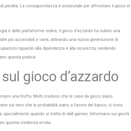
 di perdita. La consapevolezza è essenziale per affrontare il gioco in
ogia e delle piattaforme online, il gioco d’azzardo ha subito una
e più accessibili e varie, attirando una nuova generazione di
cupazioni riguardo alla dipendenza e alla sicurezza, rendendo
dano questa pratica.
 sul gioco d’azzardo
 sempre una truffa. Molti credono che le case da gioco siano
bene sia vero che le probabilità siano a favore del banco, ci sono
i, specialmente quando si tratta di skill games. Informarsi sui giochi
re questa credenza errata.