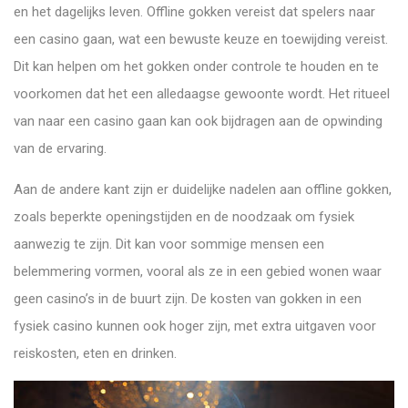
en het dagelijks leven. Offline gokken vereist dat spelers naar
een casino gaan, wat een bewuste keuze en toewijding vereist.
Dit kan helpen om het gokken onder controle te houden en te
voorkomen dat het een alledaagse gewoonte wordt. Het ritueel
van naar een casino gaan kan ook bijdragen aan de opwinding
van de ervaring.
Aan de andere kant zijn er duidelijke nadelen aan offline gokken,
zoals beperkte openingstijden en de noodzaak om fysiek
aanwezig te zijn. Dit kan voor sommige mensen een
belemmering vormen, vooral als ze in een gebied wonen waar
geen casino’s in de buurt zijn. De kosten van gokken in een
fysiek casino kunnen ook hoger zijn, met extra uitgaven voor
reiskosten, eten en drinken.