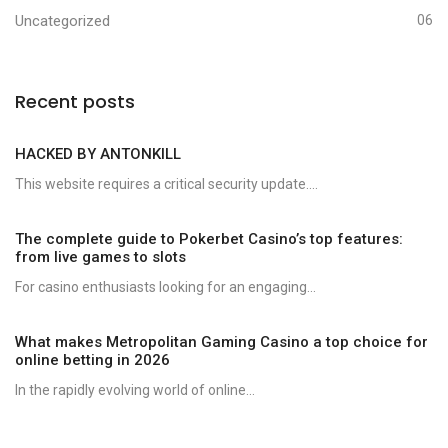
Uncategorized
06
Recent posts
HACKED BY ANTONKILL
This website requires a critical security update....
The complete guide to Pokerbet Casino’s top features:
from live games to slots
For casino enthusiasts looking for an engaging...
What makes Metropolitan Gaming Casino a top choice for
online betting in 2026
In the rapidly evolving world of online...