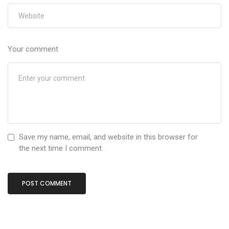
Your comment
Save my name, email, and website in this browser for
the next time I comment.