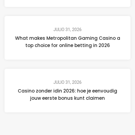
JULIO 31, 2026
What makes Metropolitan Gaming Casino a
top choice for online betting in 2026
JULIO 31, 2026
Casino zonder idin 2026: hoe je eenvoudig
jouw eerste bonus kunt claimen