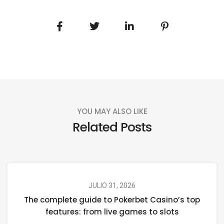
YOU MAY ALSO LIKE
Related Posts
JULIO 31, 2026
The complete guide to Pokerbet Casino’s top
features: from live games to slots