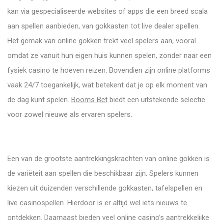
kan via gespecialiseerde websites of apps die een breed scala
aan spellen aanbieden, van gokkasten tot live dealer spellen.
Het gemak van online gokken trekt veel spelers aan, vooral
omdat ze vanuit hun eigen huis kunnen spelen, zonder naar een
fysiek casino te hoeven reizen. Bovendien zijn online platforms
vaak 24/7 toegankelijk, wat betekent dat je op elk moment van
de dag kunt spelen.
Booms Bet
biedt een uitstekende selectie
voor zowel nieuwe als ervaren spelers.
Een van de grootste aantrekkingskrachten van online gokken is
de variëteit aan spellen die beschikbaar zijn. Spelers kunnen
kiezen uit duizenden verschillende gokkasten, tafelspellen en
live casinospellen. Hierdoor is er altijd wel iets nieuws te
ontdekken. Daarnaast bieden veel online casino’s aantrekkelijke