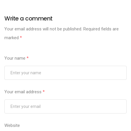
Write a comment
Your email address will not be published.
Required fields are
marked
*
Your name
*
Your email address
*
Website