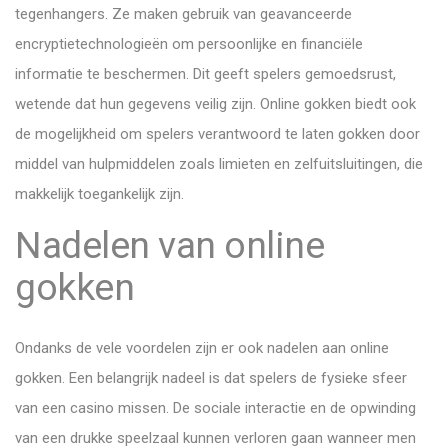
tegenhangers. Ze maken gebruik van geavanceerde
encryptietechnologieën om persoonlijke en financiële
informatie te beschermen. Dit geeft spelers gemoedsrust,
wetende dat hun gegevens veilig zijn. Online gokken biedt ook
de mogelijkheid om spelers verantwoord te laten gokken door
middel van hulpmiddelen zoals limieten en zelfuitsluitingen, die
makkelijk toegankelijk zijn.
Nadelen van online
gokken
Ondanks de vele voordelen zijn er ook nadelen aan online
gokken. Een belangrijk nadeel is dat spelers de fysieke sfeer
van een casino missen. De sociale interactie en de opwinding
van een drukke speelzaal kunnen verloren gaan wanneer men