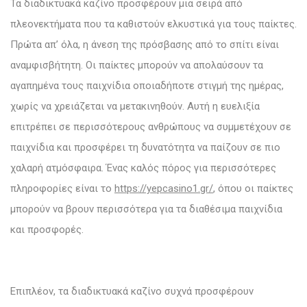
Τα διαδικτυακά καζίνο προσφέρουν μια σειρά από
πλεονεκτήματα που τα καθιστούν ελκυστικά για τους παίκτες.
Πρώτα απ’ όλα, η άνεση της πρόσβασης από το σπίτι είναι
αναμφισβήτητη. Οι παίκτες μπορούν να απολαύσουν τα
αγαπημένα τους παιχνίδια οποιαδήποτε στιγμή της ημέρας,
χωρίς να χρειάζεται να μετακινηθούν. Αυτή η ευελιξία
επιτρέπει σε περισσότερους ανθρώπους να συμμετέχουν σε
παιχνίδια και προσφέρει τη δυνατότητα να παίζουν σε πιο
χαλαρή ατμόσφαιρα. Ένας καλός πόρος για περισσότερες
πληροφορίες είναι το
https://yepcasino1.gr/
, όπου οι παίκτες
μπορούν να βρουν περισσότερα για τα διαθέσιμα παιχνίδια
και προσφορές.
Επιπλέον, τα διαδικτυακά καζίνο συχνά προσφέρουν