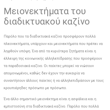
Μειονεκτήματα του
διαδικτυακού καζίνο
Παρόλο που τα διαδικτυακά καζίνο προσφέρουν πολλά
πλεονεκτήματα, υπάρχουν και μειονεκτήματα που πρέπει να
ληφθούν υπόψη. Ένα από τα κυριότερα ζητήματα είναι η
έλλειψη της κοινωνικής αλληλεπίδρασης που προσφέρουν
τα παραδοσιακά καζίνο. Οι παίκτες μπορεί να νιώσουν
απομονωμένοι, καθώς δεν έχουν την ευκαιρία να
συναντήσουν άλλους παίκτες ή να αλληλεπιδράσουν με τους
κρουπιέρηδες πρόσωπο με πρόσωπο.
Ένα άλλο σημαντικό μειονέκτημα είναι η ασφάλεια και η
εμπιστοσύνη στα διαδικτυακά καζίνο. Παρόλο που πολλά