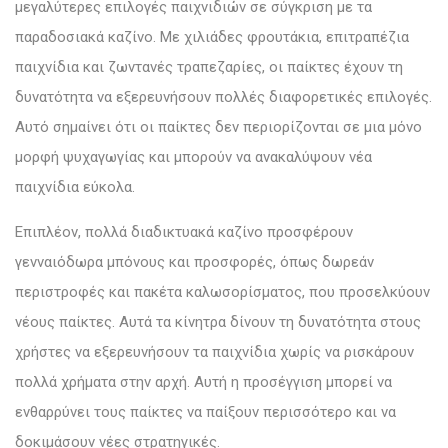
μεγαλύτερες επιλογές παιχνιδιών σε σύγκριση με τα
παραδοσιακά καζίνο. Με χιλιάδες φρουτάκια, επιτραπέζια
παιχνίδια και ζωντανές τραπεζαρίες, οι παίκτες έχουν τη
δυνατότητα να εξερευνήσουν πολλές διαφορετικές επιλογές.
Αυτό σημαίνει ότι οι παίκτες δεν περιορίζονται σε μια μόνο
μορφή ψυχαγωγίας και μπορούν να ανακαλύψουν νέα
παιχνίδια εύκολα.
Επιπλέον, πολλά διαδικτυακά καζίνο προσφέρουν
γενναιόδωρα μπόνους και προσφορές, όπως δωρεάν
περιστροφές και πακέτα καλωσορίσματος, που προσελκύουν
νέους παίκτες. Αυτά τα κίνητρα δίνουν τη δυνατότητα στους
χρήστες να εξερευνήσουν τα παιχνίδια χωρίς να ρισκάρουν
πολλά χρήματα στην αρχή. Αυτή η προσέγγιση μπορεί να
ενθαρρύνει τους παίκτες να παίξουν περισσότερο και να
δοκιμάσουν νέες στρατηγικές.