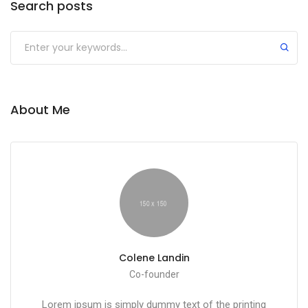
Search posts
About Me
Colene Landin
Co-founder
Lorem ipsum is simply dummy text of the printing