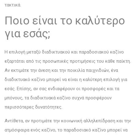
τακτικά.
Ποιο είναι το καλύτερο
για εσάς;
Η επιλογή μεταξύ διαδικτυακού και παραδοσιακού καζίνο
εξαρτάται από τις προσωπικές προτιμήσεις του κάθε παίκτη.
Αν εκτιμάτε την άνεση και την ποικιλία παιχνιδιών, ένα
διαδικτυακό καζίνο μπορεί να είναι η καλύτερη επιλογή για
εσάς. Επίσης, αν σας ενδιαφέρουν οι προσφορές και τα
μπόνους, τα διαδικτυακά καζίνο συχνά προσφέρουν
περισσότερες δυνατότητες.
Αντίθετα, αν προτιμάτε την κοινωνική αλληλεπίδραση και την
ατμόσφαιρα ενός καζίνο, το παραδοσιακό καζίνο μπορεί να