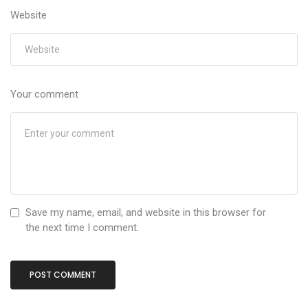
Website
Your comment
Save my name, email, and website in this browser for
the next time I comment.