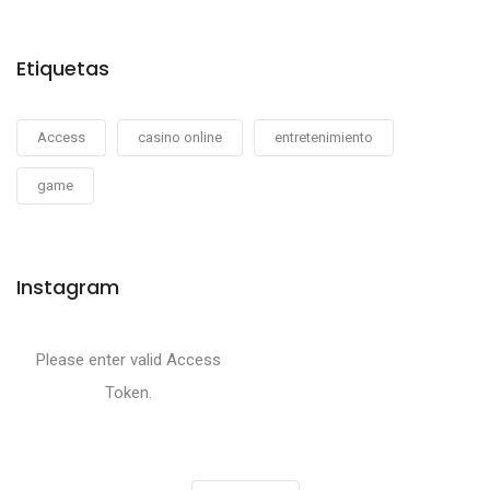
Etiquetas
Access
casino online
entretenimiento
game
Instagram
Please enter valid Access
Token.