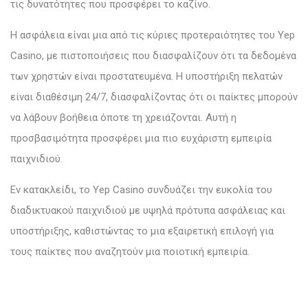
τις δυνατότητες που προσφέρει το καζίνο.
Η ασφάλεια είναι μια από τις κύριες προτεραιότητες του Yep
Casino, με πιστοποιήσεις που διασφαλίζουν ότι τα δεδομένα
των χρηστών είναι προστατευμένα. Η υποστήριξη πελατών
είναι διαθέσιμη 24/7, διασφαλίζοντας ότι οι παίκτες μπορούν
να λάβουν βοήθεια όποτε τη χρειάζονται. Αυτή η
προσβασιμότητα προσφέρει μια πιο ευχάριστη εμπειρία
παιχνιδιού.
Εν κατακλείδι, το Yep Casino συνδυάζει την ευκολία του
διαδικτυακού παιχνιδιού με υψηλά πρότυπα ασφάλειας και
υποστήριξης, καθιστώντας το μια εξαιρετική επιλογή για
τους παίκτες που αναζητούν μια ποιοτική εμπειρία.