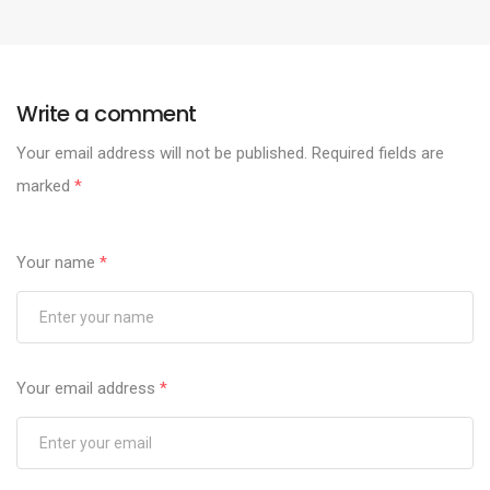
Write a comment
Your email address will not be published.
Required fields are
marked
*
Your name
*
Your email address
*