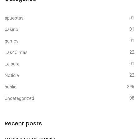
apuestas
01
casino
01
games
01
Las4Cimas
22
Leisure
01
Noticia
22
public
296
Uncategorized
08
Recent posts