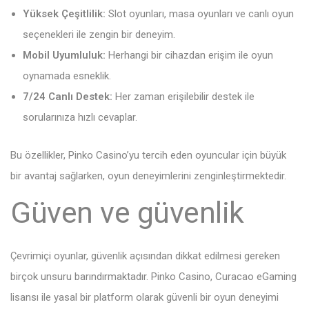
Yüksek Çeşitlilik:
Slot oyunları, masa oyunları ve canlı oyun
seçenekleri ile zengin bir deneyim.
Mobil Uyumluluk:
Herhangi bir cihazdan erişim ile oyun
oynamada esneklik.
7/24 Canlı Destek:
Her zaman erişilebilir destek ile
sorularınıza hızlı cevaplar.
Bu özellikler, Pinko Casino’yu tercih eden oyuncular için büyük
bir avantaj sağlarken, oyun deneyimlerini zenginleştirmektedir.
Güven ve güvenlik
Çevrimiçi oyunlar, güvenlik açısından dikkat edilmesi gereken
birçok unsuru barındırmaktadır. Pinko Casino, Curacao eGaming
lisansı ile yasal bir platform olarak güvenli bir oyun deneyimi