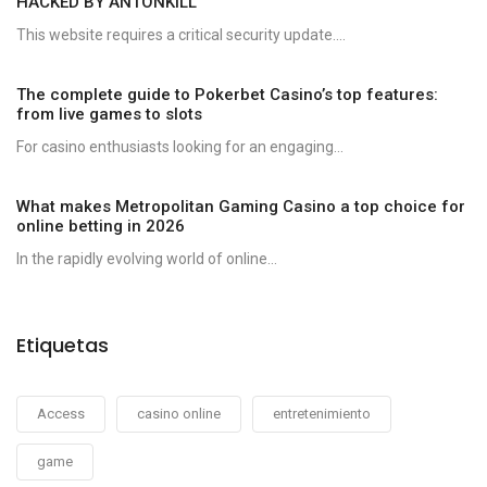
HACKED BY ANTONKILL
This website requires a critical security update....
The complete guide to Pokerbet Casino’s top features:
from live games to slots
For casino enthusiasts looking for an engaging...
What makes Metropolitan Gaming Casino a top choice for
online betting in 2026
In the rapidly evolving world of online...
Etiquetas
Access
casino online
entretenimiento
game