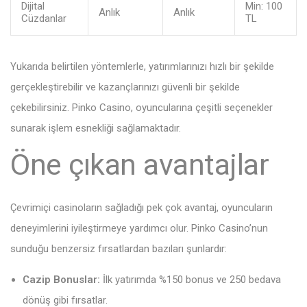
Dijital
Min: 100
Anlık
Anlık
Cüzdanlar
TL
Yukarıda belirtilen yöntemlerle, yatırımlarınızı hızlı bir şekilde
gerçekleştirebilir ve kazançlarınızı güvenli bir şekilde
çekebilirsiniz. Pinko Casino, oyuncularına çeşitli seçenekler
sunarak işlem esnekliği sağlamaktadır.
Öne çıkan avantajlar
Çevrimiçi casinoların sağladığı pek çok avantaj, oyuncuların
deneyimlerini iyileştirmeye yardımcı olur. Pinko Casino’nun
sunduğu benzersiz fırsatlardan bazıları şunlardır:
Cazip Bonuslar:
İlk yatırımda %150 bonus ve 250 bedava
dönüş gibi fırsatlar.