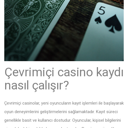
Çevrimiçi casino kaydı
nasıl çalışır?
Çevrimiçi casinolar, yeni oyuncuların kayıt işlemleri ile başlayarak
oyun deneyimlerini geliştirmelerini sağlamaktadır. Kayıt süreci
genellikle basit ve kullanıcı dostudur. Oyuncular, kişisel bilgilerini