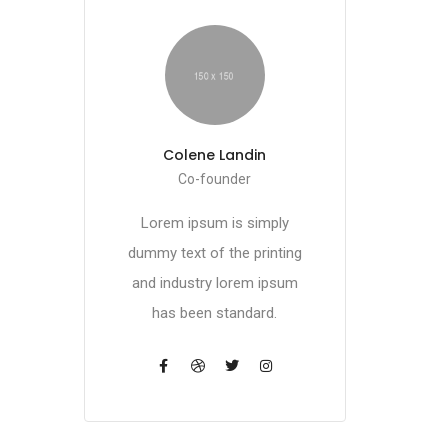
Colene Landin
Co-founder
Lorem ipsum is simply
dummy text of the printing
and industry lorem ipsum
has been standard.