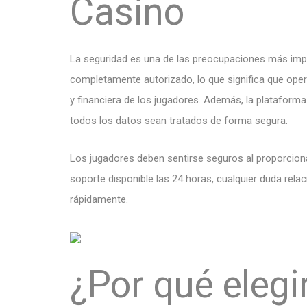
Casino
La seguridad es una de las preocupaciones más impo
completamente autorizado, lo que significa que oper
y financiera de los jugadores. Además, la plataforma
todos los datos sean tratados de forma segura.
Los jugadores deben sentirse seguros al proporciona
soporte disponible las 24 horas, cualquier duda rel
rápidamente.
¿Por qué elegi