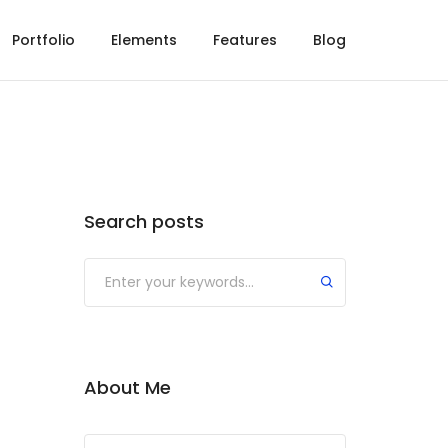
Portfolio
Elements
Features
Blog
Search posts
About Me