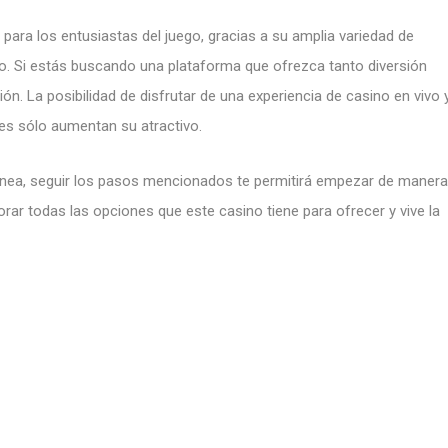
ara los entusiastas del juego, gracias a su amplia variedad de
ro. Si estás buscando una plataforma que ofrezca tanto diversión
n. La posibilidad de disfrutar de una experiencia de casino en vivo 
les sólo aumentan su atractivo.
 línea, seguir los pasos mencionados te permitirá empezar de manera
rar todas las opciones que este casino tiene para ofrecer y vive la