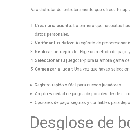
Para disfrutar del entretenimiento que ofrece Pinup 
Crear una cuenta:
Lo primero que necesitas hace
datos personales.
Verificar tus datos:
Asegúrate de proporcionar inf
Realizar un depósito:
Elige un método de pago y
Seleccionar tu juego:
Explora la amplia gama de
Comenzar a jugar:
Una vez que hayas selecciona
Registro rápido y fácil para nuevos jugadores.
Amplia variedad de juegos disponibles desde el ini
Opciones de pago seguras y confiables para depós
Desglose de b