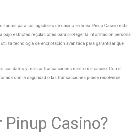
rtantes para los jugadores de casino en línea. Pinup Casino está
a bajo estrictas regulaciones para proteger la información personal
 utiliza tecnología de encriptación avanzada para garantizar que
r sus datos y realizar transacciones dentro del casino. Con el
acionada con la seguridad o las transacciones puede resolverse
r Pinup Casino?