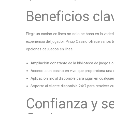
Beneficios cla
Elegir un casino en línea no solo se basa en la varie
experiencia del jugador. Pinup Casino ofrece varios
opciones de juegos en línea.
Ampliación constante de la biblioteca de juegos 
Acceso a un casino en vivo que proporciona una 
Aplicación móvil disponible para jugar en cualquier
Soporte al cliente disponible 24/7 para resolver cu
Confianza y s