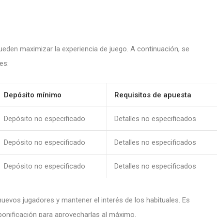
ueden maximizar la experiencia de juego. A continuación, se
es:
Depósito mínimo
Requisitos de apuesta
Depósito no especificado
Detalles no especificados
Depósito no especificado
Detalles no especificados
Depósito no especificado
Detalles no especificados
uevos jugadores y mantener el interés de los habituales. Es
bonificación para aprovecharlas al máximo.