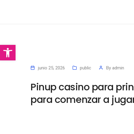
Abrir barra de herramientas
junio 25, 2026
public
By
admin
Pinup casino para prin
para comenzar a juga