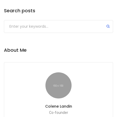
Search posts
About Me
Colene Landin
Co-founder