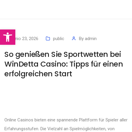
Abrir barra de herramientas
junio 23, 2026
public
By
admin
So genießen Sie Sportwetten bei
WinDetta Casino: Tipps für einen
erfolgreichen Start
Online Casinos bieten eine spannende Plattform für Spieler aller
Erfahrungsstufen. Die Vielzahl an Spielmöglichkeiten, von