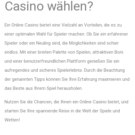
Casino wählen?
Ein Online Casino bietet eine Vielzahl an Vorteilen, die es zu
einer optimalen Wahl für Spieler machen. Ob Sie ein erfahrener
Spieler oder ein Neuling sind, die Möglichkeiten sind schier
endlos. Mit einer breiten Palette von Spielen, attraktiven Boni
und einer benutzerfreundlichen Plattform genießen Sie ein
aufregendes und sicheres Spielerlebnis. Durch die Beachtung
der genannten Tipps können Sie Ihre Erfahrung maximieren und
das Beste aus Ihrem Spiel herausholen.
Nutzen Sie die Chancen, die Ihnen ein Online Casino bietet, und
starten Sie Ihre spannende Reise in die Welt der Spiele und
Wetten!