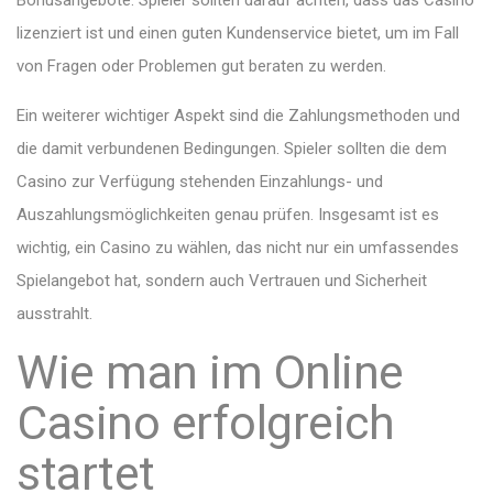
Bonusangebote. Spieler sollten darauf achten, dass das Casino
lizenziert ist und einen guten Kundenservice bietet, um im Fall
von Fragen oder Problemen gut beraten zu werden.
Ein weiterer wichtiger Aspekt sind die Zahlungsmethoden und
die damit verbundenen Bedingungen. Spieler sollten die dem
Casino zur Verfügung stehenden Einzahlungs- und
Auszahlungsmöglichkeiten genau prüfen. Insgesamt ist es
wichtig, ein Casino zu wählen, das nicht nur ein umfassendes
Spielangebot hat, sondern auch Vertrauen und Sicherheit
ausstrahlt.
Wie man im Online
Casino erfolgreich
startet