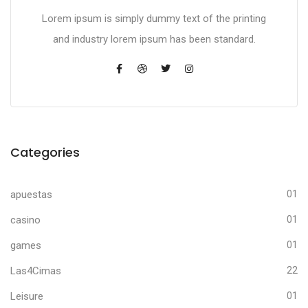
Lorem ipsum is simply dummy text of the printing
and industry lorem ipsum has been standard.
Categories
apuestas
01
casino
01
games
01
Las4Cimas
22
Leisure
01