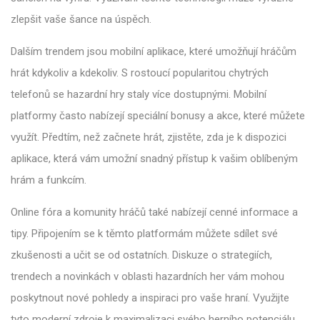
zlepšit vaše šance na úspěch.
Dalším trendem jsou mobilní aplikace, které umožňují hráčům
hrát kdykoliv a kdekoliv. S rostoucí popularitou chytrých
telefonů se hazardní hry staly více dostupnými. Mobilní
platformy často nabízejí speciální bonusy a akce, které můžete
využít. Předtím, než začnete hrát, zjistěte, zda je k dispozici
aplikace, která vám umožní snadný přístup k vašim oblíbeným
hrám a funkcím.
Online fóra a komunity hráčů také nabízejí cenné informace a
tipy. Připojením se k těmto platformám můžete sdílet své
zkušenosti a učit se od ostatních. Diskuze o strategiích,
trendech a novinkách v oblasti hazardních her vám mohou
poskytnout nové pohledy a inspiraci pro vaše hraní. Využijte
tyto moderní zdroje k maximalizaci svého herního potenciálu.