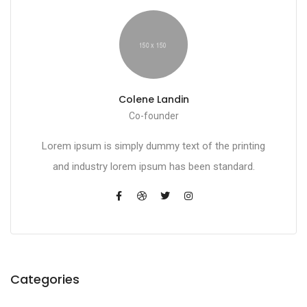
Colene Landin
Co-founder
Lorem ipsum is simply dummy text of the printing
and industry lorem ipsum has been standard.
Categories