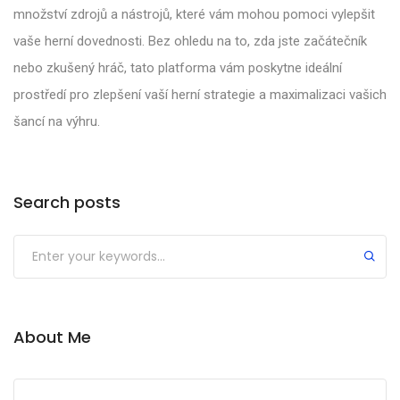
množství zdrojů a nástrojů, které vám mohou pomoci vylepšit
vaše herní dovednosti. Bez ohledu na to, zda jste začátečník
nebo zkušený hráč, tato platforma vám poskytne ideální
prostředí pro zlepšení vaší herní strategie a maximalizaci vašich
šancí na výhru.
Search posts
About Me