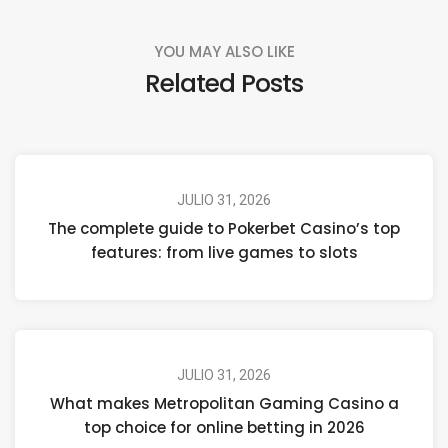
YOU MAY ALSO LIKE
Related Posts
JULIO 31, 2026
The complete guide to Pokerbet Casino’s top
features: from live games to slots
JULIO 31, 2026
What makes Metropolitan Gaming Casino a
top choice for online betting in 2026