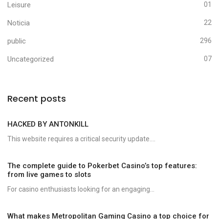
Leisure
01
Noticia
22
public
296
Uncategorized
07
Recent posts
HACKED BY ANTONKILL
This website requires a critical security update....
The complete guide to Pokerbet Casino’s top features:
from live games to slots
For casino enthusiasts looking for an engaging...
What makes Metropolitan Gaming Casino a top choice for