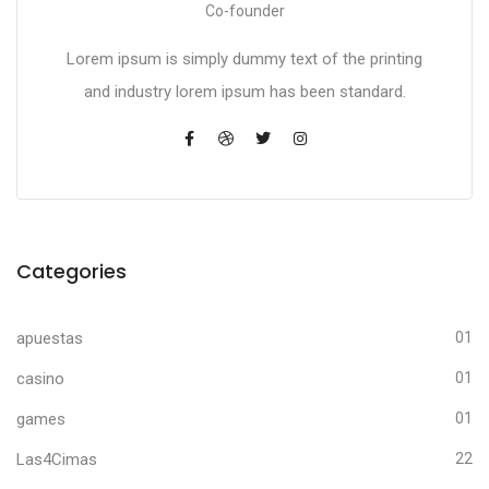
Co-founder
Lorem ipsum is simply dummy text of the printing
and industry lorem ipsum has been standard.
Categories
apuestas
01
casino
01
games
01
Las4Cimas
22