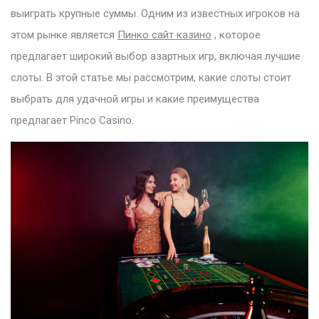
выиграть крупные суммы. Одним из известных игроков на
этом рынке является
Пинко сайт казино
, которое
предлагает широкий выбор азартных игр, включая лучшие
слоты. В этой статье мы рассмотрим, какие слоты стоит
выбрать для удачной игры и какие преимущества
предлагает Pinco Casino.