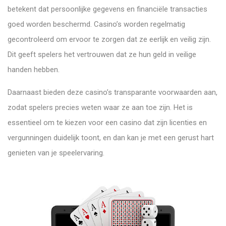
betekent dat persoonlijke gegevens en financiële transacties
goed worden beschermd. Casino’s worden regelmatig
gecontroleerd om ervoor te zorgen dat ze eerlijk en veilig zijn.
Dit geeft spelers het vertrouwen dat ze hun geld in veilige
handen hebben.
Daarnaast bieden deze casino’s transparante voorwaarden aan,
zodat spelers precies weten waar ze aan toe zijn. Het is
essentieel om te kiezen voor een casino dat zijn licenties en
vergunningen duidelijk toont, en dan kan je met een gerust hart
genieten van je speelervaring.