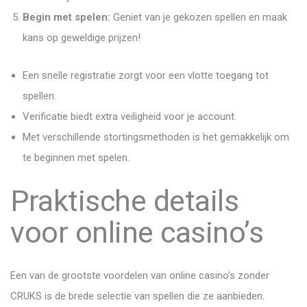
Begin met spelen:
Geniet van je gekozen spellen en maak
kans op geweldige prijzen!
Een snelle registratie zorgt voor een vlotte toegang tot
spellen.
Verificatie biedt extra veiligheid voor je account.
Met verschillende stortingsmethoden is het gemakkelijk om
te beginnen met spelen.
Praktische details
voor online casino’s
Een van de grootste voordelen van online casino’s zonder
CRUKS is de brede selectie van spellen die ze aanbieden.