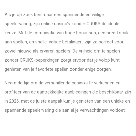
Als je op zoek bent naar een spannende en veilige
speelervaring, zijn online casino’s zonder CRUKS de ideale
keuze. Met de combinatie van hoge bonussen, een breed scala
aan spellen, en snelle, veilige betalingen, zijn ze perfect voor
zowel nieuwe als ervaren spelers. De vrijheid om te spelen
zonder CRUKS-beperkingen zorgt ervoor dat je volop kunt
genieten van je favoriete spellen zonder enige zorgen.
Neem de tijd om de verschillende casino’s te verkennen en
profiteer van de aantrekkelijke aanbiedingen die beschikbaar zijn
in 2026. met de juiste aanpak kun je genieten van een unieke en
spannende speelervaring die aan al je verwachtingen voldoet.