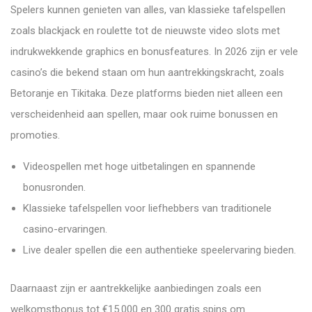
Spelers kunnen genieten van alles, van klassieke tafelspellen
zoals blackjack en roulette tot de nieuwste video slots met
indrukwekkende graphics en bonusfeatures. In 2026 zijn er vele
casino’s die bekend staan om hun aantrekkingskracht, zoals
Betoranje en Tikitaka. Deze platforms bieden niet alleen een
verscheidenheid aan spellen, maar ook ruime bonussen en
promoties.
Videospellen met hoge uitbetalingen en spannende
bonusronden.
Klassieke tafelspellen voor liefhebbers van traditionele
casino-ervaringen.
Live dealer spellen die een authentieke speelervaring bieden.
Daarnaast zijn er aantrekkelijke aanbiedingen zoals een
welkomstbonus tot €15.000 en 300 gratis spins om