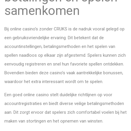
samenkomen
Bij online casino’s zonder CRUKS is de nadruk vooral gelegd op
een gebruiksvriendelijke ervaring. Dit betekent dat de
accountinstellingen, betalingsmethoden en het spelen van
spellen naadloos op elkaar zijn afgestemd. Spelers kunnen zich
eenvoudig registreren en snel hun favoriete spellen ontdekken.
Bovendien bieden deze casino’s vaak aantrekkelijke bonussen,
waardoor het extra interessant wordt om te spelen.
Een goed online casino stelt duidelijke richtlijnen op voor
accountregistraties en biedt diverse veilige betalingsmethoden
aan. Dit zorgt ervoor dat spelers zich comfortabel voelen bij het
maken van stortingen en het opnemen van winsten.