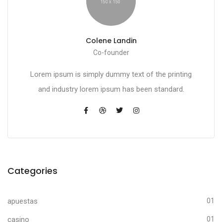
Colene Landin
Co-founder
Lorem ipsum is simply dummy text of the printing
and industry lorem ipsum has been standard.
Categories
apuestas
01
casino
01