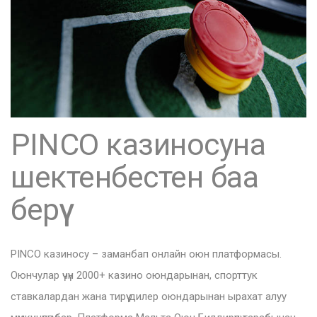
PINCO казиносуна
шектенбестен баа
берүү
PINCO казиносу – заманбап онлайн оюн платформасы.
Оюнчулар үчүн 2000+ казино оюндарынан, спорттук
ставкалардан жана тирүү дилер оюндарынан ырахат алуу