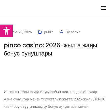
To
Na
Abrir barra de herramientas
junio 25, 2026
public
By
admin
pinco casino: 2026-жылга жаңы
бонус сунуштары
Интернет-казино дүйнөсү күн сайын өсүп, жаңы оюнчулар
жана сунуштар менен толукталып жатат. 2026-жылы, PINCO
казиносу өзүнүн уникалдуу бонус сунуштары менен