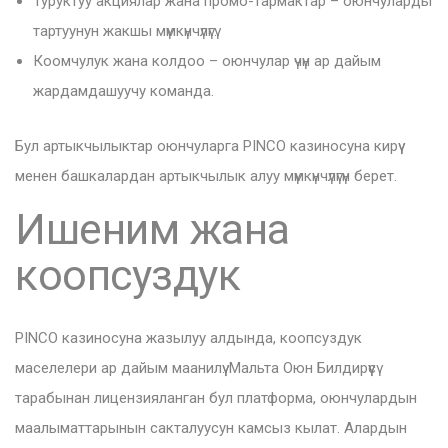
Туруктуу акциялар жана промо-тармактар – оюнчуларды
тартуунун жакшы мүмкүнчүлүгү.
Коомчулук жана колдоо – оюнчулар үчүн ар дайым
жардамдашуучу команда.
Бул артыкчылыктар оюнчуларга PINCO казиносуна кирүү
менен башкалардан артыкчылык алуу мүмкүнчүлүгүн берет.
Ишеним жана
коопсуздук
PINCO казиносуна жазылуу алдында, коопсуздук
маселелери ар дайым маанилүү. Мальта Оюн Билдирүүсү
тарабынан лицензияланган бул платформа, оюнчулардын
маалыматтарынын сакталуусун камсыз кылат. Алардын