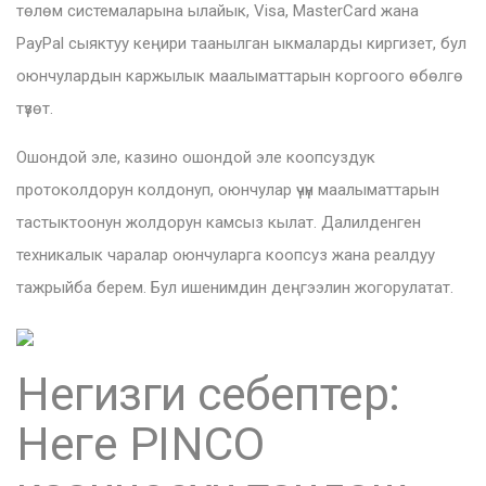
төлөм системаларына ылайык, Visa, MasterCard жана
PayPal сыяктуу кеңири таанылган ыкмаларды киргизет, бул
оюнчулардын каржылык маалыматтарын коргоого өбөлгө
түзөт.
Ошондой эле, казино ошондой эле коопсуздук
протоколдорун колдонуп, оюнчулар үчүн маалыматтарын
тастыктоонун жолдорун камсыз кылат. Далилденген
техникалык чаралар оюнчуларга коопсуз жана реалдуу
тажрыйба берем. Бул ишенимдин деңгээлин жогорулатат.
Негизги себептер:
Неге PINCO