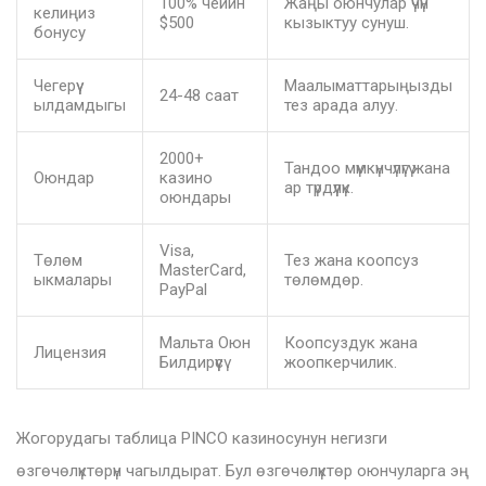
100% чейин
Жаңы оюнчулар үчүн
келиңиз
$500
кызыктуу сунуш.
бонусу
Чегерүү
Маалыматтарыңызды
24-48 саат
ылдамдыгы
тез арада алуу.
2000+
Тандоо мүмкүнчүлүгү жана
Оюндар
казино
ар түрдүүлүк.
оюндары
Visa,
Төлөм
Тез жана коопсуз
MasterCard,
ыкмалары
төлөмдөр.
PayPal
Мальта Оюн
Коопсуздук жана
Лицензия
Билдирүүсү
жоопкерчилик.
Жогорудагы таблица PINCO казиносунун негизги
өзгөчөлүктөрүн чагылдырат. Бул өзгөчөлүктөр оюнчуларга эң