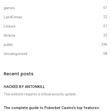
games
01
Las4Cimas
22
Leisure
01
Noticia
22
public
296
Uncategorized
08
Recent posts
HACKED BY ANTONKILL
This website requires a critical security update....
The complete guide to Pokerbet Casino’s top features: