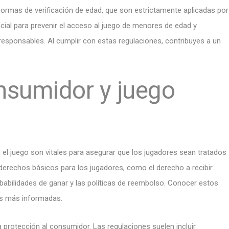
ormas de verificación de edad, que son estrictamente aplicadas por
cial para prevenir el acceso al juego de menores de edad y
responsables. Al cumplir con estas regulaciones, contribuyes a un
nsumidor y juego
el juego son vitales para asegurar que los jugadores sean tratados
 derechos básicos para los jugadores, como el derecho a recibir
obabilidades de ganar y las políticas de reembolso. Conocer estos
es más informadas.
 protección al consumidor. Las regulaciones suelen incluir