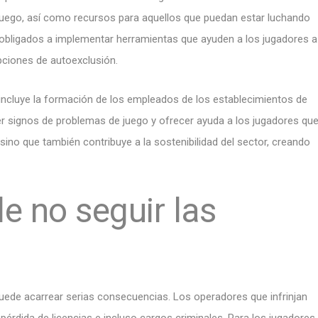
juego, así como recursos para aquellos que puedan estar luchando
bligados a implementar herramientas que ayuden a los jugadores a
pciones de autoexclusión.
ncluye la formación de los empleados de los establecimientos de
r signos de problemas de juego y ofrecer ayuda a los jugadores qu
, sino que también contribuye a la sostenibilidad del sector, creando
e no seguir las
 puede acarrear serias consecuencias. Los operadores que infrinjan