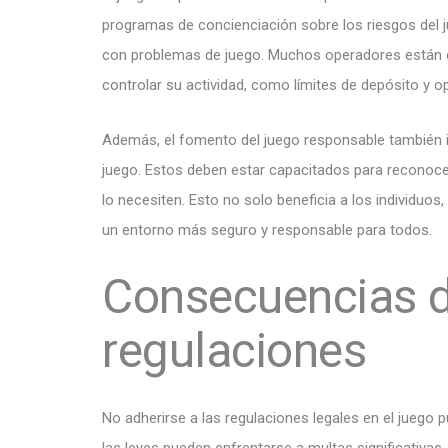
programas de concienciación sobre los riesgos del 
con problemas de juego. Muchos operadores están o
controlar su actividad, como límites de depósito y o
Además, el fomento del juego responsable también i
juego. Estos deben estar capacitados para reconoce
lo necesiten. Esto no solo beneficia a los individuos
un entorno más seguro y responsable para todos.
Consecuencias d
regulaciones
No adherirse a las regulaciones legales en el juego