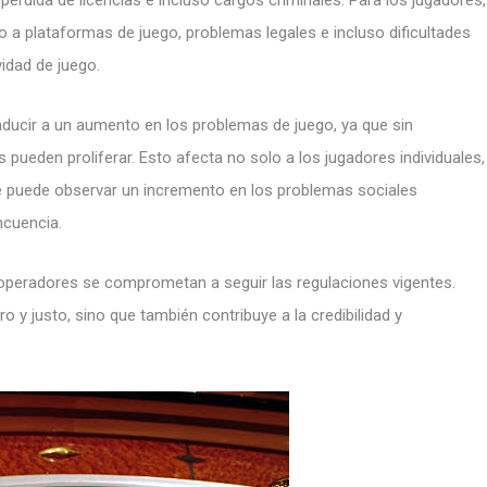
 pérdida de licencias e incluso cargos criminales. Para los jugadores,
do a plataformas de juego, problemas legales e incluso dificultades
vidad de juego.
ucir a un aumento en los problemas de juego, ya que sin
 pueden proliferar. Esto afecta no solo a los jugadores individuales,
se puede observar un incremento en los problemas sociales
ncuencia.
 operadores se comprometan a seguir las regulaciones vigentes.
y justo, sino que también contribuye a la credibilidad y