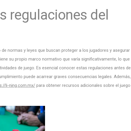
as regulaciones del
o de normas y leyes que buscan proteger a los jugadores y asegurar
iene su propio marco normativo que varía significativamente, lo que
ctividades de juego. Es esencial conocer estas regulaciones antes de
ncumplimiento puede acarrear graves consecuencias legales. Además,
s://li-ning.com.mx/
para obtener recursos adicionales sobre el juego