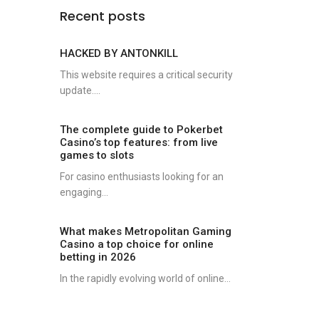
Recent posts
HACKED BY ANTONKILL
This website requires a critical security
update....
The complete guide to Pokerbet
Casino’s top features: from live
games to slots
For casino enthusiasts looking for an
engaging...
What makes Metropolitan Gaming
Casino a top choice for online
betting in 2026
In the rapidly evolving world of online...