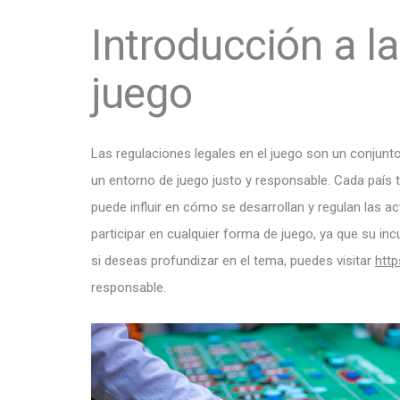
Introducción a l
juego
Las regulaciones legales en el juego son un conjunt
un entorno de juego justo y responsable. Cada país t
puede influir en cómo se desarrollan y regulan las a
participar en cualquier forma de juego, ya que su i
si deseas profundizar en el tema, puedes visitar
http
responsable.