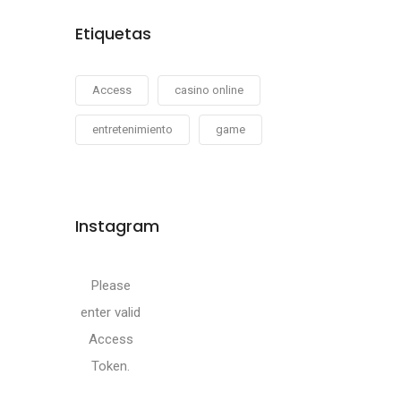
Etiquetas
Access
casino online
entretenimiento
game
Instagram
Please
enter valid
Access
Token.