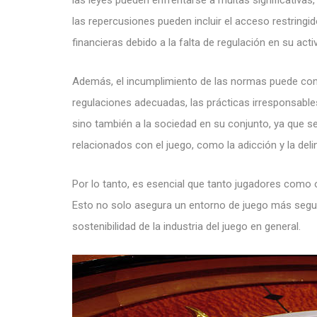
las leyes pueden enfrentarse a multas significativas,
las repercusiones pueden incluir el acceso restringi
financieras debido a la falta de regulación en su acti
Además, el incumplimiento de las normas puede cond
regulaciones adecuadas, las prácticas irresponsables
sino también a la sociedad en su conjunto, ya que 
relacionados con el juego, como la adicción y la deli
Por lo tanto, es esencial que tanto jugadores como
Esto no solo asegura un entorno de juego más seguro 
sostenibilidad de la industria del juego en general.