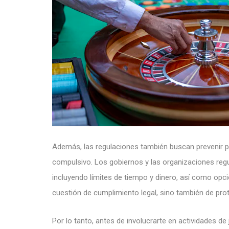
Además, las regulaciones también buscan prevenir p
compulsivo. Los gobiernos y las organizaciones re
incluyendo límites de tiempo y dinero, así como op
cuestión de cumplimiento legal, sino también de prot
Por lo tanto, antes de involucrarte en actividades de